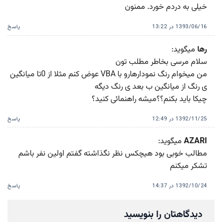
خیلی به دردم خورد. ممنون
1393/06/16 در 13:22
پاسخ
رها
میگوید:
سلام مرسی بخاطر مطلب تون
من میخوام رنگ نمودارهارو با VBA عوض کنم مثلا از 0تا میانگین
ی رنگ از میانگین ب بعد ی رنگ دیگه
چیکا باید بکنم؟؟میشه راهنمائی کنید؟
1392/11/25 در 12:49
پاسخ
AZARI
میگوید:
مطالب خوبی بود هیچکس نظر نگذاشته گفتم اولین نفر باشم
تشکر میکنم
1392/10/24 در 14:37
پاسخ
دیدگاهتان را بنویسید