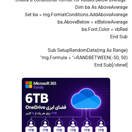
' Create a conditional format for values below average.
Dim ba As AboveAverage
Set ba = rng.FormatConditions.AddAboveAverage
ba.AboveBelow = xlBelowAverage
ba.Font.Color = vbRed
End Sub
Sub SetupRandomData(rng As Range)
rng.Formula = "=RANDBETWEEN(-50, 50)"
End Sub[/vbnet]