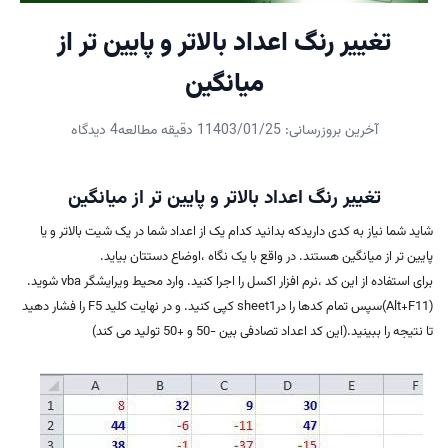
تغییر رنگ اعداد بالاتر و پایین تر از
میانگین
آخرین بروزرسانی: 1403/01/25
1 دقیقه مطالعه
4 دیدگاه
تغییر رنگ اعداد بالاتر و پایین تر از میانگین
شاید شما نیاز به کدی داریدکه بدانید کدام یک از اعداد شما در یک شیت بالاتر و یا
پایین تر از میانگین هستند. در واقع با یک نگاه ،اوضاع دستتان بیاید.
برای استفاده از این کد ،نرم افزار اکسل را اجرا کنید. وارد محیط ویرایشگر vba شوید.
(Alt+F11)سپس تمام کدها را درsheet1 کپی کنید. و در نهایت کلید F5 را فشار دهید
تا نتیجه را ببینید.(این کد اعداد تصادفی بین -50 و +50 تولید می کند)