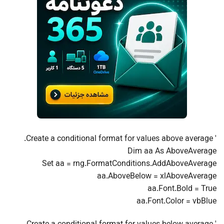
' Create a conditional format for values above average.
Dim aa As AboveAverage
Set aa = rng.FormatConditions.AddAboveAverage
aa.AboveBelow = xlAboveAverage
aa.Font.Bold = True
aa.Font.Color = vbBlue