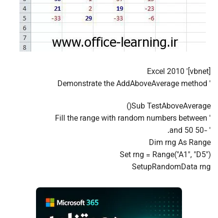
[vbnet]' Excel 2010
' Demonstrate the AddAboveAverage method
Sub TestAboveAverage()
' Fill the range with random numbers between
' -50 and 50.
Dim rng As Range
Set rng = Range("A1", "D5")
SetupRandomData rng