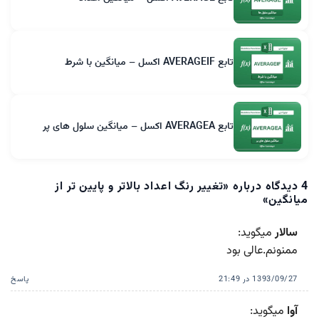
تابع AVERAGEIF اکسل – میانگین با شرط
تابع AVERAGEA اکسل – میانگین سلول های پر
4 دیدگاه درباره «
تغییر رنگ اعداد بالاتر و پایین تر از
میانگین
»
سالار
میگوید:
ممنونم.عالی بود
1393/09/27 در 21:49
پاسخ
آوا
میگوید: