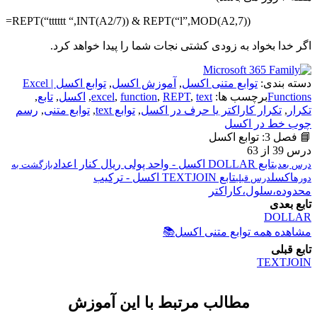
=REPT(“tttttt “,INT(A2/7)) & REPT(“l”,MOD(A2,7))
اگر خدا بخواد به زودی کشتی نجات شما را پیدا خواهد کرد.
دسته بندی:
توابع متنی اکسل
,
آموزش اکسل
,
توابع اکسل | Excel
Functions
برچسب ها:
text
,
REPT
,
function
,
excel
,
اکسل
,
تابع
,
تکرار
,
تکرار کاراکتر یا حرف در اکسل
,
توابع text
,
توابع متنی
,
رسم
چوب خط در اکسل
📘 فصل 3: توابع اکسل
درس 39 از 63
تابع DOLLAR اکسل - واحد پولی ریال کنار اعداد
درس بعدی
بازگشت به
اکسل
تابع TEXTJOIN اکسل - ترکیب
دوره
درس قبلی
محدوده،سلول،کاراکتر
تابع بعدی
DOLLAR
مشاهده همه توابع متنی اکسل
📚
تابع قبلی
TEXTJOIN
مطالب مرتبط با این آموزش