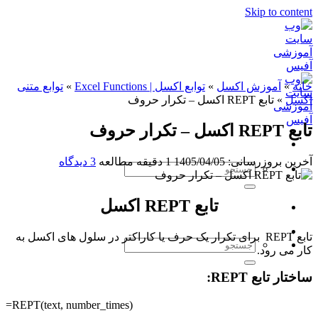
Skip to content
خانه
»
آموزش اکسل
»
توابع اکسل | Excel Functions
»
توابع متنی
اکسل
»
تابع REPT اکسل – تکرار حروف
تابع REPT اکسل – تکرار حروف
آخرین بروزرسانی: 1405/04/05
1 دقیقه مطالعه
3 دیدگاه
تابع REPT اکسل
تابع REPT برای تکرار یک حرف یا کاراکتر در سلول های اکسل به
کار می رود.
ساختار تابع REPT:
=REPT(text, number_times)