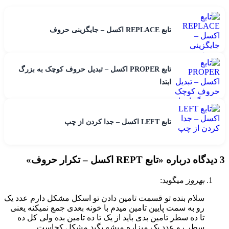
تابع REPLACE اکسل – جایگزینی حروف
تابع PROPER اکسل – تبدیل حروف کوچک به بزرگ
ابتدا
تابع LEFT اکسل – جدا کردن از چپ
3 دیدگاه درباره «
تابع REPT اکسل – تکرار حروف
»
بهروز
میگوید:
سلام بنده تو قسمت تامین دادن تو اسکل مشکل دارم عدد یک
رو به سمت پایین تامین میدم با خونه بعدی جمع نمیکنه یعنی
تا ده سطر تامین بدی باید از یک تا ده تامین بده ولی کل ده
سطر رو عدد یک میزاره میشه بگید مشکل کجاست