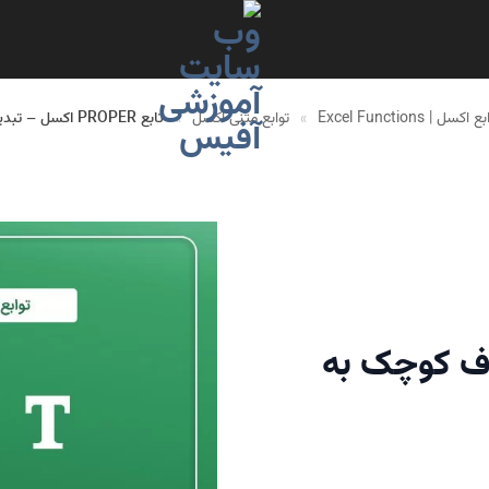
 اکسل | Excel Functions
»
توابع متنی اکسل
»
تابع PROPER اکسل – تبدیل حروف کوچک به بزرگ ابتدا
ل حروف کوچک به