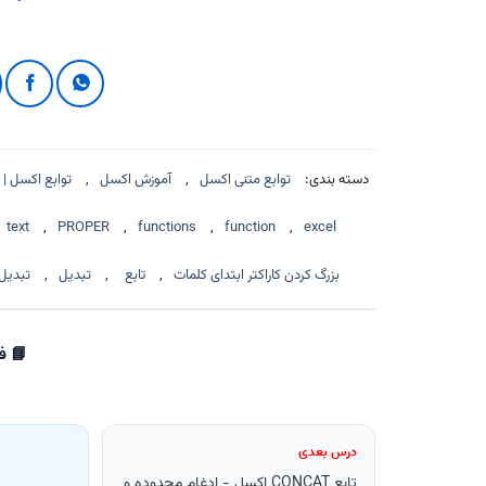
دسته بندی:
توابع متنی اکسل
,
آموزش اکسل
,
توابع اکسل | Excel Functions
text
,
PROPER
,
functions
,
function
,
excel
بزرگ کردن کاراکتر ابتدای کلمات
,
تابع
,
تبدیل
,
تبدیل
📘 فصل 3: 
درس بعدی
تابع CONCAT اکسل - ادغام محدوده و