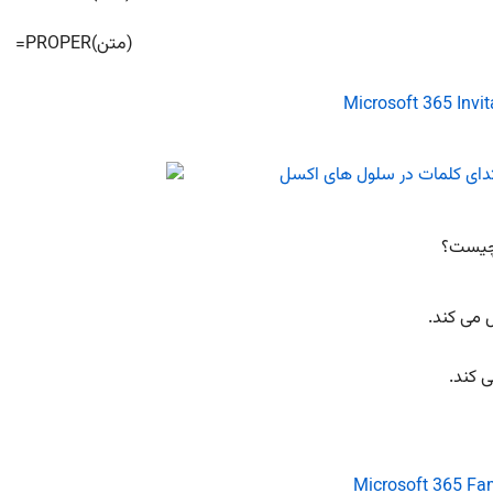
=PROPER(متن)
چیست؟
 می کند.
 کند.