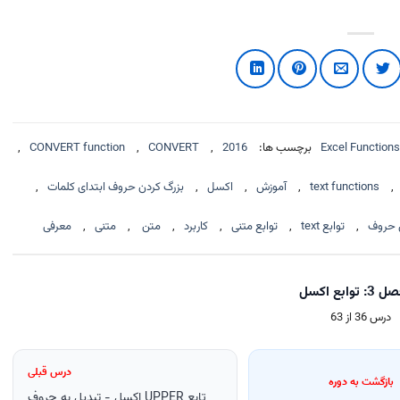
برچسب ها:
2016
,
CONVERT
,
CONVERT function
,
,
text functions
,
آموزش
,
اکسل
,
بزرگ کردن حروف ابتدای کلمات
,
 حروف
,
توابع text
,
توابع متنی
,
کاربرد
,
متن
,
متنی
,
معرفی
توابع اکسل
درس 36 از 63
درس قبلی
بازگشت به دوره
تابع UPPER اکسل - تبدیل به حروف