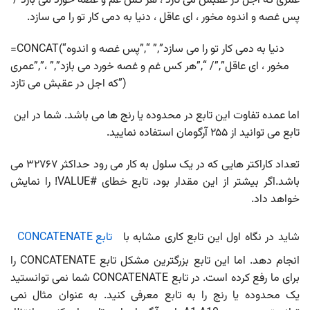
عمری که اجل در عقبش می تازد ، هر کس غم و غصه خورد می بازد /
پس غصه و اندوه مخور ، ای عاقل ، دنیا به دمی کار تو را می سازد.
=CONCAT(“دنیا به دمی کار تو را می سازد”,” “,”پس غصه و اندوه
مخور ، ای عاقل”,”/ “,”هر کس غم و غصه خورد می بازد”,” ،”,”عمری
که اجل در عقبش می تازد”)
اما عمده تفاوت این تابع در محدوده یا رنج ها می باشد. شما در این
تابع می توانید از ۲۵۵ آرگومان استفاده نمایید.
تعداد کاراکتر هایی که در یک سلول به کار می رود حداکثر ۳۲۷۶۷ می
باشد.اگر بیشتر از این مقدار بود، تابع خطای #VALUE! را نمایش
خواهد داد.
شاید در نگاه اول این تابع کاری مشابه با
تابع CONCATENATE
انجام دهد. اما این تابع بزرگترین مشکل تابع CONCATENATE را
برای ما رفع کرده است. در تابع CONCATENATE شما نمی توانستید
یک محدوده یا رنج را به تابع معرفی کنید. به عنوان مثال نمی