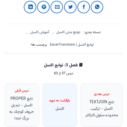
دسته بندی:
توابع متنی اکسل
,
آموزش اکسل
,
توابع اکسل | Excel Functions
برچسب ها:
📘 فصل 3: توابع اکسل
درس 37 از 63
درس قبلی
درس بعدی
تابع PROPER
بازگشت به دوره
تابع TEXTJOIN
اکسل - تبدیل
اکسل - ترکیب
اکسل
حروف کوچک به
محدوده،سلول،کاراکتر
بزرگ ابتدا