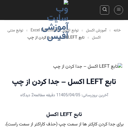
Skip
to
content
خانه
»
آموزش اکسل
»
توابع اکسل | Excel Functions
»
توابع متنی
اکسل
»
تابع LEFT اکسل – جدا کردن از چپ
تابع LEFT اکسل – جدا کردن از چپ
آخرین بروزرسانی: 1405/04/05
1 دقیقه مطالعه
2 دیدگاه
تابع LEFT اکسل
برای جدا کردن کارکتر ها از سمت چپ (حذف کاراکتر از سمت راست)،