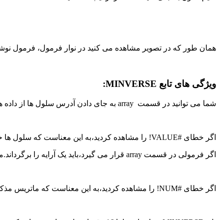
همان طور که در تصویر مشاهده می کنید در نوار فرمول، فرمول نوشت
ویژگی های تابع MINVERSE:
شما می توانید در قسمت array به جای دادن آدرس سلول ها از داده های ثابت آرایه ای استفاده کنید یا حتی یک نام برای محدوده خود انتخاب کنید و آن را محاسبه کنید.مانند:
اگر خطای #VALUE! را مشاهده کردید،به این معناست که سلول ها خالی یا شامل متن می باشند.یا تعداد سطر و ستون ماتریس برابر نباشد.(مربعی نباشد)
اگر فرمولی در قسمت array قرار می گیرد،باید یک آرایه را برگرداند.مانند فرمول زیر:
اگر خطای #NUM! را مشاهده کردید،به این معناست که ماتریس مذکور دارای معکوس نمی باشد.مانند: