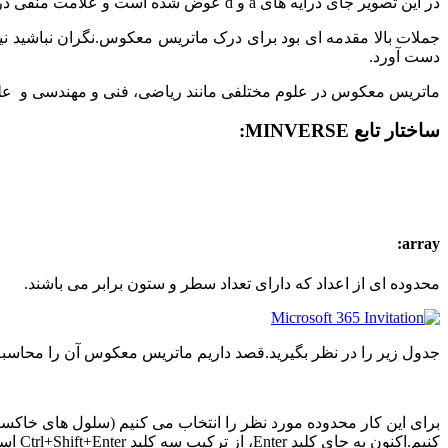
در این تصویر جای درایه های a و d عوض شده است و علامت منفی در کنار درایه های b و c قرار گرفته است.و نهایتا این ماتریس در
جملات بالا مقدمه ای بود برای درک ماتریس معکوس.نگران نباشید نی
دست آورد.
ماتریس معکوس در علوم مختلفی مانند ریاضی، فنی و مهندسی و علوم 
ساختار تابع MINVERSE:
array:
محدوده ای از اعداد که دارای تعداد سطر و ستون برابر می باشند.
جدول زیر را در نظر بگیرید.قصد داریم ماتریس معکوس آن را محاسبه 
کنیم.اکنون به جای کلید Enter، از ترکیب سه کلید Ctrl+Shift+Enter استفاده می کنیم :