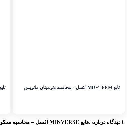
تابع MDETERM اکسل – محاسبه دترمینان ماتریس
تابع MMULT اکسل – محاسبه ضرب 
6 دیدگاه درباره «
تابع MINVERSE اکسل – محاسبه معکوس ماتریس