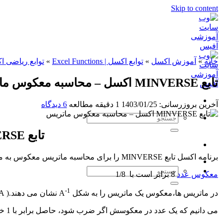
Skip to content
خانه
»
آموزش اکسل
»
توابع اکسل | Excel Functions
»
توابع ریاضی 
تابع MINVERSE اکسل – محاسبه معکوس ماتریس
آخرین بروزرسانی: 1403/01/25
1 دقیقه مطالعه
6 دیدگاه
تابع MINVERSE اکسل – محاسبه معکوس ماتریس
برنامه اکسل تابع MINVERSE را برای محاسبه ماتریس معکوس به ما معرفی کرده است.
معکوس عدد
8 برابر است با 1/8
-1
در ماتریس ها،معکوس یک ماتریس را به شکل A
نشان می دهند.( A یک ماتریس مربعی است)
می دانیم که یک عدد در معکوسش اگر ضرب شود، حاصل برابر با 1 خواهد بود: