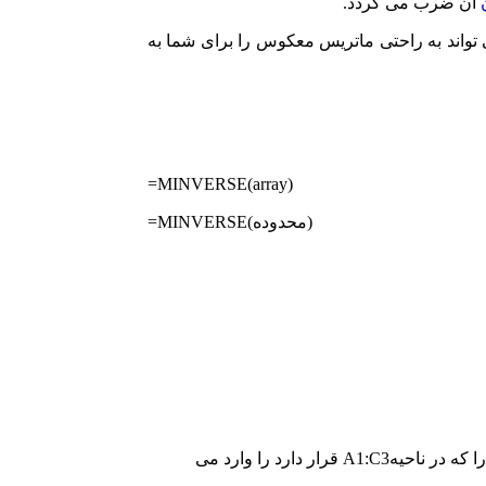
آن ضرب می گردد.
 تواند به راحتی ماتریس معکوس را برای شما به
=MINVERSE(array)
=MINVERSE(محدوده)
برای این کار محدوده مورد نظر را انتخاب می کنیم (سلول های خاکستری رنگ) و سپس فرمول زیر را به کار می گیریم و محدوده اعدادمان را که در ناحیهA1:C3 قرار دارد را وارد می