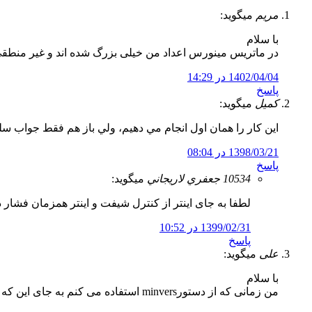
مریم
میگوید:
با سلام
در ماتریس مینورس اعداد من خیلی بزرگ شده اند و غیر منط
1402/04/04 در 14:29
پاسخ
كميل
میگوید:
اين كار را همان اول انجام مي دهيم، ولي باز هم فقط جواب سل
1398/03/21 در 08:04
پاسخ
10534 جعفري لاريجاني
میگوید:
لطفا به جای اینتر از کنترل شیفت و اینتر همزمان فشار د
1399/02/31 در 10:52
پاسخ
علی
میگوید:
با سلام
من زمانی که از دستورminvers استفاده می کنم به جای این که یک ماتریس معکوس رو نشون بده یک عدد نشون میده باید چه کار کنم که ماتریس رو نشون بده ؟