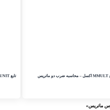
دو ماتریس
تابع MUNIT اکسل – ماتریس یکتا
»