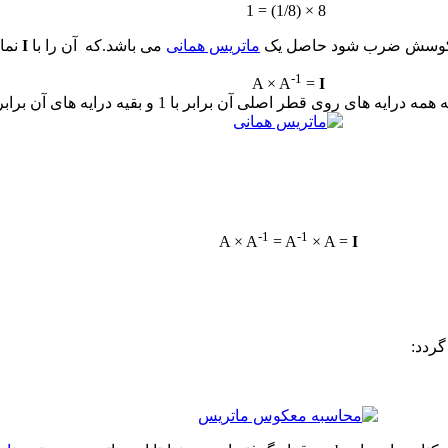
8 × (1/8) = 1
 معکوسش ضرب شود حاصل یک
ماتریس همانی
می باشد.که آن را
با
I
نما
-1
A × A
=
I
ی آن برابر با 1 و بقیه درایه های آن برابر با 0 می باشد.
-1
-1
A × A
= A
× A =
I