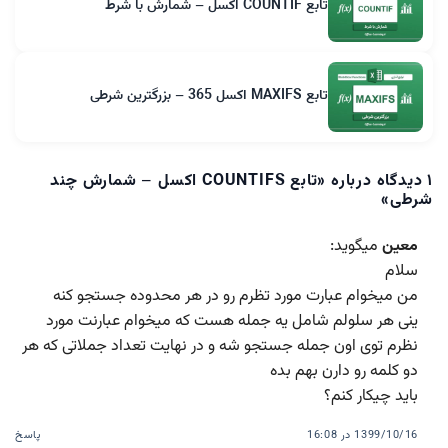
تابع COUNTIF اکسل – شمارش با شرط
تابع MAXIFS اکسل 365 – بزرگترین شرطی
۱ دیدگاه درباره «
تابع COUNTIFS اکسل – شمارش چند
شرطی
»
معین
میگوید:
سلام
من میخوام عبارت مورد تظرم رو در هر محدوده جستجو کنه
ینی هر سلولم شامل یه جمله هست که میخوام عبارنت مورد
نظرم توی اون جمله جستجو شه و در نهایت تعداد جملاتی که هر
دو کلمه رو دارن بهم بده
باید چیکار کنم؟
1399/10/16 در 16:08
پاسخ