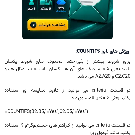
ویژگی های تابع COUNTIFS:
برای شروط بیشتر از یکی،حتما محدوده های شروط یکسان
باشد.یعنی شماره ردیف های آن ها یکسان باشد.مانند مثال هردو
C2:C20 و A2:A20 می باشد.
در قسمت criteria می توانید از علایم مقایسه ای استفاده
بکنید.یعنی < = > یا نامساوی <>
=COUNTIFS(B2:B5,”=Yes”,C2:C5,”=Yes”)
در قسمت criteria می توانید از کاراکتر های جستجوگر*و ؟ استفاده
بکنید.مانند فرمول زیر: