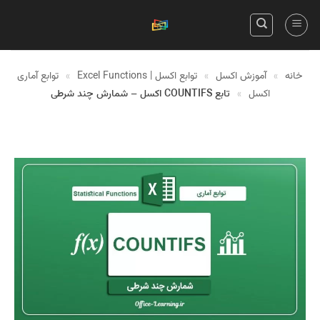
Skip
to
content
خانه
»
آموزش اکسل
»
توابع اکسل | Excel Functions
»
توابع آماری
اکسل
»
تابع COUNTIFS اکسل – شمارش چند شرطی