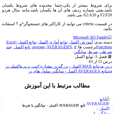
برای شروط بیشتر از یکی،حتما محدوده های شروط یکسان
باشد.یعنی شماره ردیف های آن ها یکسان باشد.مانند مثال هردو
F2:F20 و A2:A20 می باشد.
در قسمت criteria می توانید از کاراکتر های جستجوگر*و ؟ استفاده
بکنید.
دسته بندی:
آموزش اکسل
,
توابع آماری اکسل
,
توابع اکسل | Excel
Functions
برچسب ها:
if
,
AVERAGEIFS
,
average
,
تابع اکسل
,
چند
شرطی
,
شرط
,
میانگین
📘 فصل 3: توابع اکسل
درس 15 از 63
تابع MAX اکسل - بزرگترین مقدار
اکسل
درس بعدی
بازگشت به دوره
درس
تابع AVERAGEA اکسل - میانگین سلول های پر
قبلی
مطالب مرتبط با این آموزش
تابع AVERAGEIF اکسل – میانگین با شرط