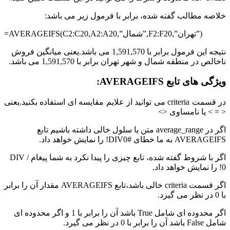
خلاصه مطالب گفته شده، برابر با فرمول زیر می باشد:
=AVERAGEIFS(C2:C20,A2:A20,”شمال”,F2:F20,”تهران”)
نتیجه این فرمول برابر با 1,591,570 می باشد.یعنی میانگین فروش
ناخالص در منطقه شمال و شهر تهران برابر با 1,591,570 می باشد.
ویژگی های تابع AVERAGEIFS:
در قسمت criteria می توانید از علایم مقایسه ای استفاده بکنید.یعنی
< = > یا نامساوی <>
اگر در average_range متن یا سلول خالی داشته باشیم تابع
AVERAGEIFS به ما خطای #DIV0! را نمایش خواهد داد.
اگر با شروط گفته شده، تابع چیزی را پیدا نکرد به شما پیغام
DIV /
0!
را نمایش خواهد داد.
اگر قسمت criteria خالی باشد،تابع AVERAGEIFS مقدار آن را برابر
با 0 در نظر می گیرد.
اگر محدوده ای شامل True باشد آن را برابر با 1 و اگر محدوده ای
شامل False باشد آن را برابر با 0 در نظر می گیرد.