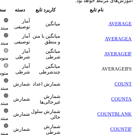
رتبط خواهد بود.
اولویت
نام تابع
کاربرد تابع
دسته
سطح
یادگیری
🟢
آمار
میانگین
100
توصیفی
مبتدی
🟢
میانگین با متن
آمار
200
A
و منطق
توصیفی
مبتدی
🟡
میانگین
آمار
300
A
شرطی
شرطی
متوسط
🟡
میانگین
آمار
400
AV
چندشرطی
شرطی
متوسط
🟢
شمارش اعداد
شمارش
500
مبتدی
🟢
شمارش
شمارش
600
غیرخالی‌ها
مبتدی
🟢
شمارش سلول
COU
شمارش
700
خالی
مبتدی
🟢
شمارش
شمارش
800
شرطی
مبتدی