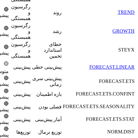
رگرسیون
🔴
5400
روند
و
پیشرفته
همبستگی
رگرسیون
🔴
5500
رشد
و
پیشرفته
همبستگی
خطای
رگرسیون
🔴
5600
استاندارد
و
پیشرفته
تخمین
همبستگی
🟡
FORECAS
پیش‌بینی خطی
پیش‌بینی
5700
متوسط
🔴
پیش‌بینی سری
FORE
پیش‌بینی
5800
پیشرفته
زمانی
🔴
5900
FORECAST.ETS
بازه اطمینان
پیش‌بینی
پیشرفته
🔴
6000
FORECAST.ETS.SEA
فصلی بودن
پیش‌بینی
پیشرفته
🔴
6100
FORECAST.
آمار پیش‌بینی
پیش‌بینی
پیشرفته
🔴
6200
N
توزیع نرمال
توزیع‌ها
پیشرفته