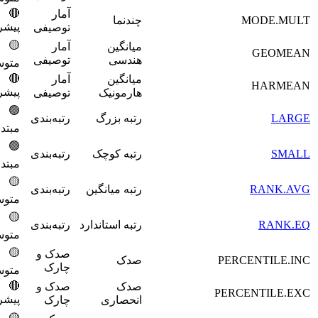
🔴
آمار
MO
چندنما
1800
پیشرفته
توصیفی
🟡
میانگین
آمار
1900
هندسی
توصیفی
متوسط
🔴
میانگین
آمار
2000
پیشرفته
هارمونیک
توصیفی
🟢
رتبه بزرگ
رتبه‌بندی
2100
مبتدی
🟢
رتبه کوچک
رتبه‌بندی
2200
مبتدی
🟡
R
رتبه میانگین
رتبه‌بندی
2300
متوسط
🟡
رتبه استاندارد
رتبه‌بندی
2400
متوسط
🟡
صدک و
PERCEN
صدک
2500
چارک
متوسط
🔴
صدک
صدک و
2600
PERCEN
پیشرفته
انحصاری
چارک
🟡