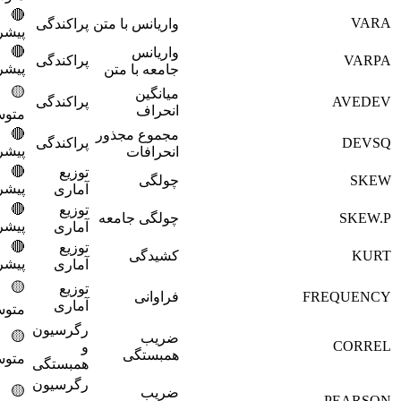
🔴
3700
واریانس با متن
پراکندگی
پیشرفته
🔴
واریانس
پراکندگی
3800
پیشرفته
جامعه با متن
🟡
میانگین
پراکندگی
3900
انحراف
متوسط
🔴
مجموع مجذور
پراکندگی
4000
پیشرفته
انحرافات
🔴
توزیع
چولگی
4100
پیشرفته
آماری
🔴
توزیع
چولگی جامعه
4200
پیشرفته
آماری
🔴
توزیع
کشیدگی
4300
پیشرفته
آماری
🟡
توزیع
FR
فراوانی
4400
آماری
متوسط
رگرسیون
🟡
ضریب
4500
و
همبستگی
متوسط
همبستگی
رگرسیون
🟡
ضریب
4600