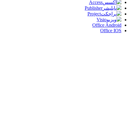
Access
Publisher
Project
Visio
Office A
Offi