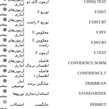
CH
آزمون کای دو
9500
پیشرفته
آماری
🔴
آزمون‌های
توزیع F
9600
پیشرفته
آماری
🔴
آزمون‌های
توزیع F راست
9700
پیشرفته
آماری
🔴
آزمون‌های
معکوس F
9800
پیشرفته
آماری
🔴
معکوس F
آزمون‌های
9900
پیشرفته
راست
آماری
🔴
آزمون‌های
آزمون F
10000
پیشرفته
آماری
🔴
فاصله
آزمون‌های
10100
CONFIDEN
پیشرفته
اطمینان نرمال
آماری
🔴
فاصله
آزمون‌های
10200
CONF
پیشرفته
اطمینان t
آماری
🔴
آمار
T
میانگین بریده
10300
پیشرفته
توصیفی
🔴
10400
STA
استانداردسازی
توزیع‌ها
پیشرفته
🟡
جایگشت
احتمالات
10500
متوسط