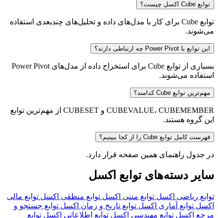
بع Cube اکسل چیست؟
توابع Cube برای کار با مدل‌های داده و تحلیل‌های چندبعدی استفاده
‌شوند.
 توابع با Power Pivot چه ارتباطی دارند؟
بسیاری از توابع Cube برای استخراج داده از مدل‌های Power Pivot
تفاده می‌شوند.
م‌ترین توابع Cube کدامند؟
CUBEVALUE، CUBEMEMBER و CUBESET از مهم‌ترین توابع
ن گروه هستند.
رست کامل توابع Cube را از کجا ببینیم؟
 جدول راهنمای همین صفحه قرار دارد.
یر دسته‌های توابع اکسل
ابع ریاضی اکسل
توابع متنی اکسل
توابع منطقی اکسل
توابع مالی
سل
توابع آماری اکسل
توابع تاریخ و زمان اکسل
توابع جستجو و
جع اکسل
توابع مهندسی اکسل
توابع اطلاعاتی اکسل
توابع