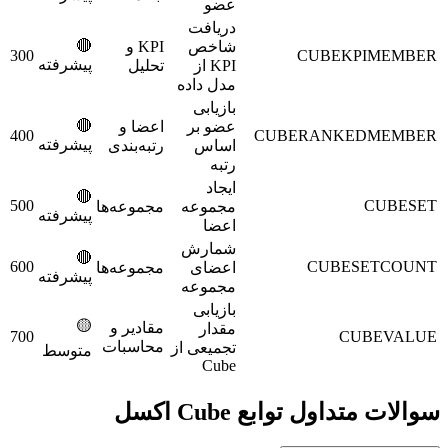
عضو
دریافت
🔴
شاخص
KPI و
300
CUBEKPIMEMBE
پیشرفته
KPI از
تحلیل
مدل داده
بازیابی
🔴
عضو بر
اعضا و
400
CUBERANKEDMEMBE
پیشرفته
اساس
رتبه‌بندی
رتبه
ایجاد
🔴
500
CUBESE
مجموعه
مجموعه‌ها
پیشرفته
اعضا
شمارش
🔴
600
CUBESETCOUN
اعضای
مجموعه‌ها
پیشرفته
مجموعه
بازیابی
🟡
مقادیر و
مقدار
700
CUBEVALU
محاسبات
تجمیعی از
متوسط
Cube
الات متداول توابع Cube اکسل