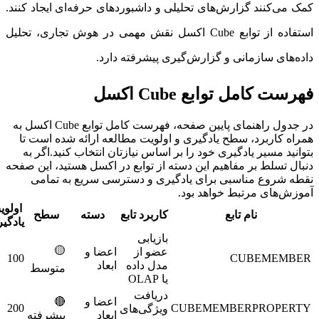
ک می‌کنند گزارش‌های تحلیلی و داشبوردهای حرفه‌ای ایجاد کنند.
استفاده از توابع Cube اکسل نقش مهمی در هوش تجاری، تحلیل
ده‌های سازمانی و گزارش‌گیری پیشرفته دارد.
رست کامل توابع Cube اکسل
در جدول راهنمای پایین صفحه، فهرست کامل توابع Cube اکسل به
راه کاربرد، سطح یادگیری و اولویت مطالعه ارائه شده است تا
وانید مسیر یادگیری خود را بر اساس نیازتان انتخاب کنید.اگر به
بال تسلط بر مفاهیم این دسته از توابع در اکسل هستید، این صفحه
طه شروع مناسبی برای یادگیری و دسترسی سریع به تمامی
وزش‌های مرتبط خواهد بود.
اولویت
نام تابع
کاربرد تابع
دسته
سطح
یادگیری
بازیابی
🟡
عضو از
اعضا و
100
CUBEMEMBE
مدل داده
ابعاد
متوسط
یا OLAP
دریافت
اعضا و
🔴
200
CUBEMEMBERPROPERT
ویژگی‌های
ابعاد
پیشرفته