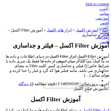
Skip to content
خانه
»
آموزش اکسل
»
ابزار های اکسل
»
آموزش Filter اکسل –
فیلتر و جداسازی
آموزش Filter اکسل – فیلتر و جداسازی
آموزش Filter اکسل ابزار Filter اکسل در دنیای اطلاعات و داده ها
به ما کمک می کند از میان انبوهی از داده ها فقط یک سری داده با
شرایط خاص را فیلتر و جداسازی کنیم. کلمه Filter به معنای
جداسازی می باشد. مانند فیلتر هوا که گرد و غبار را جدا کرده و
هوای سالم […]
آخرین بروزرسانی: 1405/03/20
1 دقیقه مطالعه
18 دیدگاه
آموزش Filter اکسل
ابزار Filter اکسل
در دنیای اطلاعات و داده ها به ما کمک می کند از