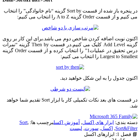
در پنجره باز شده از قسمت Sort by گزینه “نام خانوادگی” را انتخاب
می کنیم و از قسمت Order گزینه A to Z را انتخاب می کنیم:
اکنون نوبت اضافه کردن شاخص دوم می باشد.برای این کار بر روی
گزینه Add Level کلیک می کنیم.در قسمت Then by گزینه “نمرات
درس تحقیق در عملیات1” را انتخاب کرده و از قسمت Order گزینه
Largest to Smallest را انتخاب می کنیم:
اکنون جدول را به این شکل خواهید دید.
در قسمت های بعد نکات تکمیلی کار با ابزار Sort تقدیم شما خواهد
شد.
دسته بندی:
ابزار های اکسل
,
آموزش اکسل
برچسب ها:
,
Sort
Sort&Filter
,
اکسل
,
سورت
,
لیست
📘 فصل 1: ابزارهای اکسل