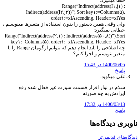
خطا میگیرد:
Range(“Indirect(address(I۱,j۱) :
Indirect(address(I۲,j۲))”).Sort key۱:=Columns(۵),
order۱:=xlAscending, Header:=xlYes
ولی وقتی همین دستور را بدون استفاده از متغیرها مینویسم ،
خطایی نمیگیرد:
Range(“Indirect(address(۲,۱) : Indirect(address(۵۰,۸))”).Sort
key۱:=Columns(۵), order۱:=xlAscending, Header:=xlYes
چه اصلاحی را باید انجام دهم که بتوانم آرگومان Range را با
متغیر بنویسم و اجرا کنم؟
1400/06/05 در 15:43
پاسخ
علی
میگوید:
سلام در نوار افزار قسمت سورت غیر فعال شده رفع
ایرادش به چه صورته
1400/03/13 در 17:32
پاسخ
ناوبری دیدگاه‌ها
دیدگاه‌های قدیمی‌تر