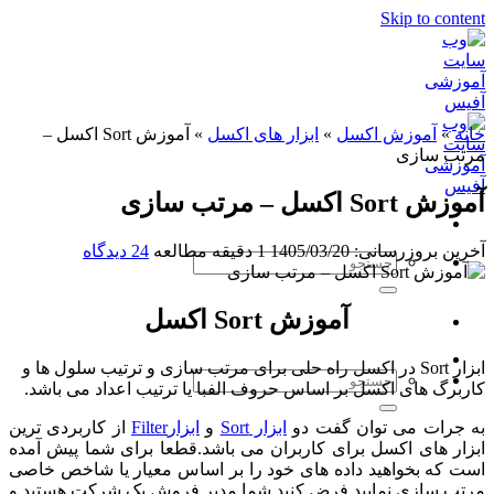
Skip to content
خانه
»
آموزش اکسل
»
ابزار های اکسل
»
آموزش Sort اکسل –
مرتب سازی
آموزش Sort اکسل – مرتب سازی
آخرین بروزرسانی: 1405/03/20
1 دقیقه مطالعه
24 دیدگاه
آموزش Sort اکسل
ابزار Sort در اکسل راه حلی برای مرتب سازی و ترتیب سلول ها و
کاربرگ های اکسل بر اساس حروف الفبا یا ترتیب اعداد می باشد.
به جرات می توان گفت دو
ابزار Sort
و
ابزارFilter
از کاربردی ترین
ابزار های اکسل برای کاربران می باشد.قطعا برای شما پیش آمده
است که بخواهید داده های خود را بر اساس معیار یا شاخص خاصی
مرتب سازی نمایید.فرض کنید شما مدیر فروش یک شرکت هستید و