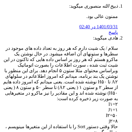
ذبیح الله منصوری
میگوید:
ممنون عالی بود.
1401/03/31 در 02:40
پاسخ
هادی
میگوید:
سلام / یک شیت دارم که هر روز به تعداد داده های موجود در
سطرها و ستونهای آن اضافه میشود. در حال نوشتن یک
ماکرو هستم که هر روز بر اساس داده هایی که تاکنون در این
شیت ثبت شده ، سورت اطلاعات را بصورت اتوماتیک
وبراساس محتوای مثلا ستون ۵ انجام دهد. برای این منظور با
نوشتن یک بند برنامه، میدانم که امروز اطلاعاتم در سلولهای
A۲ تا H۵۰ نوشته شده است. یعنی میدانم که امروز داده هایم
از سطر ۲ و ستون ۱ ( یعنی A۲) تا سطر ۵۰ و ستون ۸ ( یعنی
H۵۰) نوشته شده اند و این مقادیر را نیز ماکرو در متغیرهایی
به صورت زیر ذخیره کرده است:
I۱=۲
J۱=۱
I۲=۵۰
j۲=۸
حالا وقتی دستور Sort را با استفاده از این متغیرها مینویسم ،