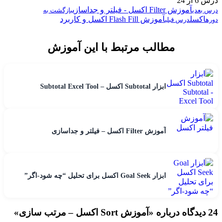
درس 6 از 24
آموزش Filter اکسل - فیلتر و جداسازی
درس بعدی
بازگشت به
اکسل
آموزش Flash Fill اکسل و کاربرد
دوره
درس قبلی
مطالب مرتبط با این آموزش
ابزار Subtotal اکسل – Subtotal Excel Tool
آموزش Filter اکسل – فیلتر و جداسازی
ابزار Goal Seek اکسل برای تحلیل “چه شود-اگر”
24 دیدگاه درباره «
آموزش Sort اکسل – مرتب سازی
»