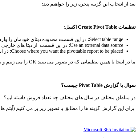
بعد از انتخاب این گزینه پنجره زیر را خواهیم دید:
تنظیمات Create Pivot Table اکسل:
Select table range: در این قسمت محدوده دیتای خودمان را وارد می کنیم..
Use an external data source: در این قسمت از دیتا های خارجی استفاده می کنیم.(مانند اکسس یا یک فایل اکسل دیگر و….)
Choose where you want the pivottable report to be placed: در این قسمت می گوید می خواهید در یک شیت جدید pivottable را داشته باشید یا در همین شیت.
ما در اینجا با همین تنظیماتی که در تصویر می بینید OK را می زنیم و تصویر زیر را خواهیم دید:
سوال یا گزارش Pivot Table چیست؟
در مناطق مختلف در سال های مختلف چه تعداد فروش داشته ایم؟
برای این گزارش گزینه ها را مطابق با تصویر زیر پر می کنیم (آیتم ها