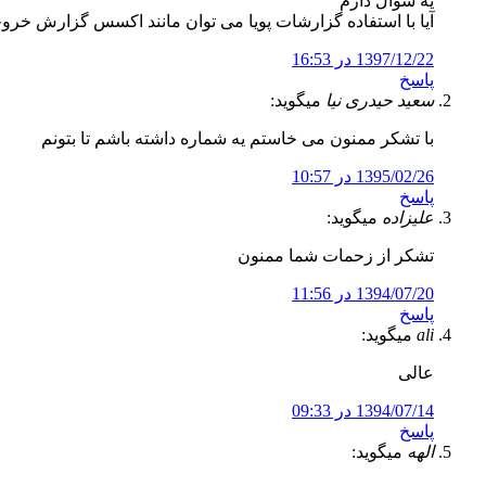
یه سوال دارم
آیا با استفاده گزارشات پویا می توان مانند اکسس گزارش خ
1397/12/22 در 16:53
پاسخ
سعید حیدری نیا
میگوید:
با تشکر ممنون می خاستم یه شماره داشته باشم تا بتونم
1395/02/26 در 10:57
پاسخ
عليزاده
میگوید:
تشكر از زحمات شما ممنون
1394/07/20 در 11:56
پاسخ
ali
میگوید:
عالی
1394/07/14 در 09:33
پاسخ
الهه
میگوید: