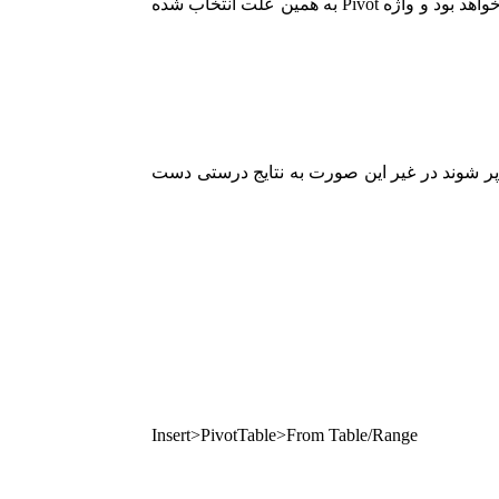
حاصل از آن نگاه کنید. ولی مدیر مالی به همان داده ها به یک دیدگاه دیگر نگاه کند.PivotTable در اینجا برای هر شخص با هر تفکری مناسب خواهد بود و واژه Pivot به همین علت انتخاب شده
ما پر شوند در غیر این صورت به نتایج درستی دست
Insert>PivotTable>From Table/Range