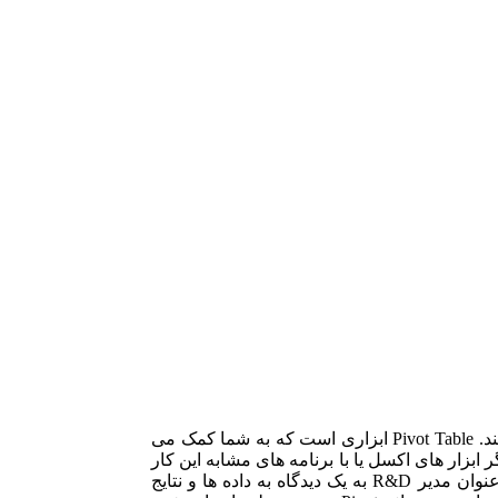
یکی از بهترین ابزار های گزارش گیری در اکسل ابزار PivotTable می باشد. PivotTable را در ترجمه جداول محوری یا جداول لولایی می گویند. Pivot Table ابزاری است که به شما کمک می
ر ابزار های اکسل یا با برنامه های مشابه این کار
را بکنید کاری بس دشوار و خسته کننده خواهد بود.PivotTable برای هر نوع دیدگاه و تفکری ساخته شده است. یعنی ممکن است شما به عنوان مدیر R&D به یک دیدگاه به داده ها و نتایج