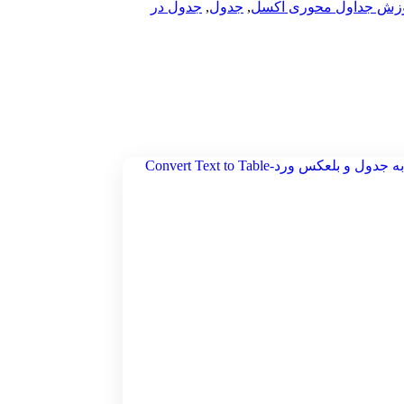
زش جداول محوری اکسل
,
جدول
,
جدول در