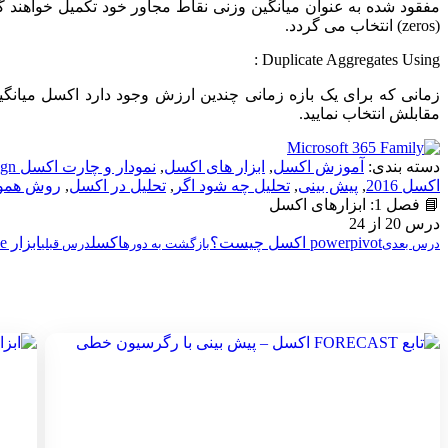
(zeros) انتخاب می گردد.
Duplicate Aggregates Using :
زمانی که برای یک بازه زمانی چندین ارزش وجود دارد اکسل میانگین 
مقابلش انتخاب نمایید.
دسته بندی:
آموزش اکسل
,
ابزار های اکسل
,
نمودار و چارت اکسل Excel Chart Design
اکسل 2016
,
پیش بینی
,
تحلیل چه شود اگر
,
تحلیل در اکسل
,
روش هموا
📘 فصل 1: ابزارهای اکسل
درس 20 از 24
powerpivot اکسل چیست؟
اکسل
ابزار Data Table اکسل برای تحلیل "چه شود-اگر"
درس بعدی
بازگشت به دوره
درس قبلی