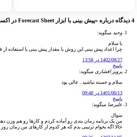
4 دیدگاه درباره «
پیش بینی با ابزار Forecast Sheet در اکسل
وحید
میگوید:
با سلام
چرا اعداد پیش بینی این روش با مقدار پیش بینی با استفاده از فرمول forecast متفاوت
1402/08/27 در 13:58
پاسخ
پرویز افشاری
میگوید:
سلام و خسته نباشید . عالی بود
1401/06/13 در 09:48
پاسخ
علیرضا
میگوید:
سوال
من یک برنامه زمان بندی رو آماده کردم و کارها رو هم وزن دهی کردم
حالا اگه بخوام ترتیبی بدم که هر کدوم از کارهای من زمان روز