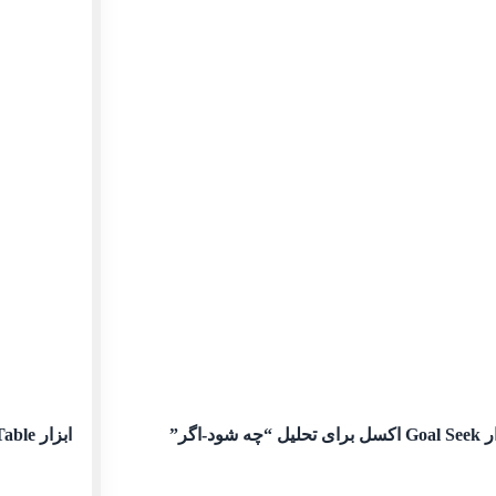
تحلیل “چه شود-اگر”
ابزار Data Table اکسل برای تحلیل “چه شود-اگر”