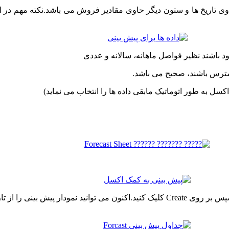
5- وارد نمودن تاریخ پایان و اتمام پیش بینی در منوی Forecast End و سپس بر روی Create کلیک کنید.اک