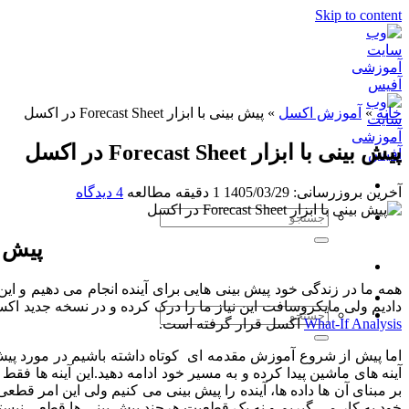
Skip to content
خانه
»
آموزش اکسل
»
پیش بینی با ابزار Forecast Sheet در اکسل
پیش بینی با ابزار Forecast Sheet در اکسل
آخرین بروزرسانی: 1405/03/29
1 دقیقه مطالعه
4 دیدگاه
پیش بینی با
همه ما در زندگی خود پیش بینی هایی برای آینده انجام می دهیم و ا
دادیم ولی مایکروسافت این نیاز ما را درک کرده و در نسخه جدید اکسل یعنی Excel 365 یک ابزار اختصاصی برای آن طراحی کرده است و نام آن را Forecast Sheet نهاده و 
What-If Analysis
اکسل قرار گرفته است.
اما پیش از شروع آموزش مقدمه ای کوتاه داشته باشیم در مورد پیش 
آینه های ماشین پیدا کرده و به مسیر خود ادامه دهید.این آینه ها 
بر مبنای آن ها داده ها، آینده را پیش بینی می کنیم ولی این امر ق
خود به کار می گیریم و نه یک قطعیت.هرچند پیش بینی ها قطعی نیستند 