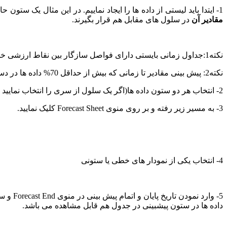
1- ایتدا باید لیستی از داده ها را ایجاد نماییم. در این مثال یک ستون حاوی تاریخ ها و ستون دیگر حاوی مقادیر فروش می باشد.نکته مهم در این دو ستون این می باشد که ،
مقادیر آن
در سلول های مقابل هم قرار بگیرند.
نکته1:جداول زمانی بایستی دارای فواصل سازگار بین نقاط ارزشی خود باشند نظیر فواصل ماهانه، سالانه و عددی
نکته2: پیش بینی مقادیر تا زمانی که بیش از حداقل 70% داده ها در دسترس باشند، صحیح می باشد.
2- انتخاب هر دو ستون داده ها(اگر یک سلول از سری را انتخاب نمایید اکسل به طور اتوماتیک مابقی داده ها را انتخاب می نماید)
3- به مسیر زیر رفته و بر روی منوی Forecast Sheet کلیک نمایید.
4- انتخاب یکی از نمودار های خطی یا ستونی
داده ها در ستون پیشبینی در جدول هم قابل مشاهده می باشد.