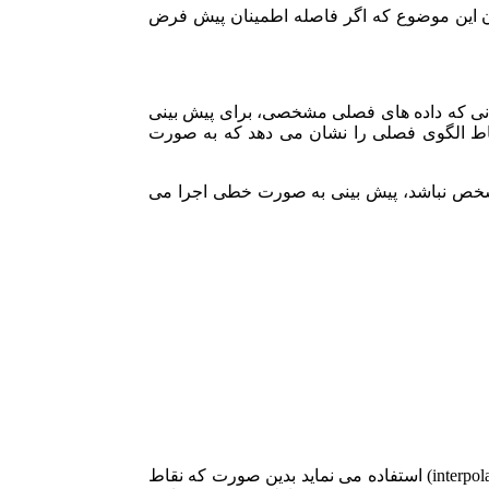
 این موضوع که اگر فاصله اطمینان پیش فرض
مانی که داده های فصلی مشخصی، برای پیش بینی
نقاط الگوی فصلی را نشان می دهد که به صورت
 دوره، قابلیت تشخیص اجزای فصلی را ندارد و زمانی که Seasonality به اندازه کافی مشخص نباشد، پیش بینی به صورت خطی اجرا می
این گزینه امکان انتخاب دو حالت “interpolation” و “zeros”را می دهد به منظور بررسی نقاط از دست رفته اکسل از درون یابی خطی(interpolation) استفاده می نماید بدین صورت که نقاط