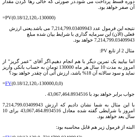
دوره قسط پرداخت می شود.در صورتی که خالی رها کردن مقدار
آن صفر خواهد بود.
=PV(0.18/12,120,-130000)
نتیجه این فرمول عدد 7,214,799.03409943 می باشد.یعنی ارزش
فعلی (الان) این سرمایه گذاری با شرایط بیان شده مبلغ
7,214,799.03409943 خواهد بود.
مثال 2 از تابع PV:
اما بیایید یک تمرین دیگر با هم انجام دهیم.اگر آقای “عمر گریز” از
امروز به مدت 10 سال هر ماه 130000 تومان به حساب بانکی واریز
نماید و سود سالانه آن 18% باشد، ارزش آتی آن چقدر خواهد بود؟
=
FV
(0.18/12,120,-130000,0,0)
جواب برابر خواهد بود با 43,067,464.8934516 .
با این مثال به شما نشان دادیم که ارزش 7,214,799.03409943
امروز با شرایطی گفته شده معادل 43,067,464.8934516 برای 10
سال بعد خواهد بود.
البته از فرمول زیر هم قابل محاسبه بود: