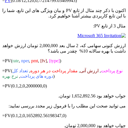
=
FV
(0.18/12,120,0,-7214799.03409943)
اکنون با ذکر چند مثال از تابع PV و بیان ویژگی های این تابع، شما را
با این تابع کاربردی بیشتر آشنا خواهیم کرد.
مثال 3 از تابع PV:
ارزش کنونی سهامی که، 2 سال بعد 2,000,000 تومان ارزش خواهد
داشت با بهره سالانه 10% چقدر می باشد؟
=PV(
rate
,
nper
,
pmt
,
[fv]
,
[type]
)
نوع پرداخت
,
ارزش آتی
,
مقدار پرداخت در هر دوره
,
تعداد کل
=PV(
)
دوره های پرداخت
,
نرخ بهره
=PV(0.1,2,0,2000000,0)
جواب خواهد بود 1,652,892.56 تومان.
می توانید صحت این مطلب را با فرمول زیر مجدد بررسی نمایید:
=FV(0.1,2,0,1652892.56198347,0)
جواب خواهد بود 2,000,000 تومان.