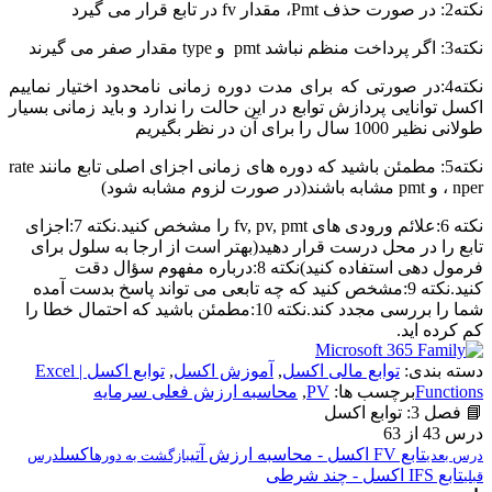
نکته2: در صورت حذف Pmt، مقدار fv در تابع قرار می گیرد
نکته3: اگر پرداخت منظم نباشد pmt و type مقدار صفر می گیرند
نکته4:در صورتی که برای مدت دوره زمانی نامحدود اختیار نماییم
اکسل توانایی پردازش توابع در این حالت را ندارد و باید زمانی بسیار
طولانی نظیر 1000 سال را برای آن در نظر بگیریم
نکته5: مطمئن باشید که دوره های زمانی اجزای اصلی تابع مانند rate
، nper و pmt مشابه باشند(در صورت لزوم مشابه شود)
نکته 6:علائم ورودی های fv, pv, pmt را مشخص کنید.نکته 7:اجزای
تابع را در محل درست قرار دهید(بهتر است از ارجا به سلول برای
فرمول دهی استفاده کنید)نکته 8:درباره مفهوم سؤال دقت
کنید.نکته 9:مشخص کنید که چه تابعی می تواند پاسخ بدست آمده
شما را بررسی مجدد کند.نکته 10:مطمئن باشید که احتمال خطا را
کم کرده اید.
دسته بندی:
توابع مالی اکسل
,
آموزش اکسل
,
توابع اکسل | Excel
Functions
برچسب ها:
PV
,
محاسبه ارزش فعلی سرمایه
📘 فصل 3: توابع اکسل
درس 43 از 63
تابع FV اکسل - محاسبه ارزش آتی
اکسل
درس بعدی
بازگشت به دوره
درس
تابع IFS اکسل - چند شرطی
قبلی