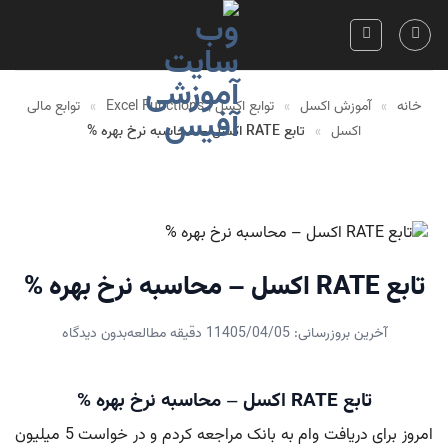
Skip
to
content
خانه
»
آموزش اکسل
»
توابع اکسل | Excel Functions
»
توابع مالی
اکسل
»
تابع RATE اکسل – محاسبه نرخ بهره %
تابع RATE اکسل – محاسبه نرخ بهره %
آخرین بروزرسانی: 1405/04/05
1 دقیقه مطالعه
بدون دیدگاه
تابع RATE اکسل – محاسبه نرخ بهره %
امروز برای دریافت وام به بانک مراجعه کردم و در خواست 5 میلیون