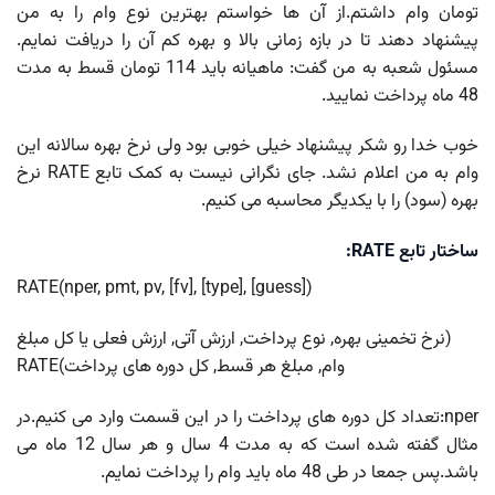
تومان وام داشتم.از آن ها خواستم بهترین نوع وام را به من
پیشنهاد دهند تا در بازه زمانی بالا و بهره کم آن را دریافت نمایم.
مسئول شعبه به من گفت: ماهیانه باید 114 تومان قسط به مدت
48 ماه پرداخت نمایید.
خوب خدا رو شکر پیشنهاد خیلی خوبی بود ولی نرخ بهره سالانه این
وام به من اعلام نشد. جای نگرانی نیست به کمک تابع RATE نرخ
بهره (سود) را با یکدیگر محاسبه می کنیم.
ساختار تابع RATE:
RATE(
nper
,
pmt
,
pv
,
[fv]
,
[type]
,
[guess]
)
(
نرخ تخمینی بهره
,
نوع پرداخت
,
ارزش آتی
,
ارزش فعلی یا کل مبلغ
وام
,
مبلغ هر قسط
,
کل دوره های پرداخت
)RATE
nper:تعداد کل دوره های پرداخت را در این قسمت وارد می کنیم.در
مثال گفته شده است که به مدت 4 سال و هر سال 12 ماه می
باشد.پس جمعا در طی 48 ماه باید وام را پرداخت نمایم.