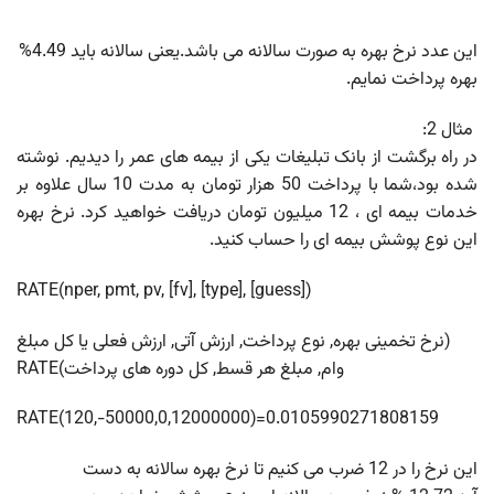
این عدد نرخ بهره به صورت سالانه می باشد.یعنی سالانه باید 4.49%
بهره پرداخت نمایم.
مثال 2:
در راه برگشت از بانک تبلیغات یکی از بیمه های عمر را دیدیم. نوشته
شده بود،شما با پرداخت 50 هزار تومان به مدت 10 سال علاوه بر
خدمات بیمه ای ، 12 میلیون تومان دریافت خواهید کرد. نرخ بهره
این نوع پوشش بیمه ای را حساب کنید.
RATE(
nper
,
pmt
,
pv
,
[fv]
,
[type]
,
[guess]
)
(
نرخ تخمینی بهره
,
نوع پرداخت
,
ارزش آتی
,
ارزش فعلی یا کل مبلغ
وام
,
مبلغ هر قسط
,
کل دوره های پرداخت
)RATE
RATE(
120
,
-50000
,
0
,
12000000
)=0.0105990271808159
این نرخ را در 12 ضرب می کنیم تا نرخ بهره سالانه به دست