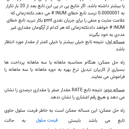
یا بیشتر داشته باشد. اگر نتایج پی در پی این تابع بعد از 20 بار تکرار
به 0.0000001 نرسد تابع خطای NUM! # می دهد.نکته:زمانی که
علامت مثبت و منفی را برای جریان نقدی pmt بکار نبرید تابع خطای
NUM! # خواهد دادنکته:زمانی که هر کدام از آرگومان مقداری غیر
عددی به خود بگیرند
مساله اول
: نتیجه تابع خیلی بیشتر یا خیلی کمتر از مقدار مورد انتظار
باشد
راه حل ممکن: هنگام محاسبه ماهانه یا سه ماهانه پرداخت ها
بسیاری از کاربران تبدیل نرخ بهره به دوره ماهانه یا سه ماهانه را
فراموش می نمایند.
مساله دوم:
نتیجه تابع RATE مقدار صفر یا مقداری درصدی را نشان
می دهد و هیچ رقم اعشاری را نشان ندهد
راه حل ممکن: این مساله ممکن است به خاطر فرمت سلول حاوی
تابع می باشد بایستی
فرمت سلول
به حالت