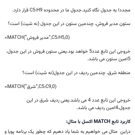
مجددا به جدول نگاه کنید.جدول ما در محدوده C5:H9 قرار دارد.
ستون مدیر فروش، چندمین ستون در این جدول (نه شیت) است؟
=MATCH(“مدیر فروش”,C5:H5,0)
خروجی این تابع عدد5 خواهد بود.یعنی ستون فروش در این جدول،
5امین ستون می باشد.
منطقه شرق، چندمین ردیف در این جدول(نه شیت) است؟
=MATCH(“شرق”,C5:C9,0)
خروجی این تابع عدد 4 می باشد.یعنی ردیف شرق در این
جدول،4امین ردیف می باشد.
کاربرد تابع MATCH اکسل با مثال:
دراین مثال می خواهیم به شما یاد دهیم که چطور یک برنامه پویا و