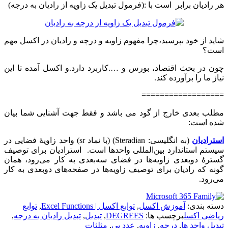
هر رادیان برابر است با :(فرمول تبدیل یک زاویه از رادیان به درجه)
شاید از خود بپرسید،چرا مفهوم زاویه و درچه و رادیان در اکسل مهم
است؟
چون در بحث اقتصاد، بورس و ….کاربرد دارد.و اکسل آمده تا این
نیاز ما را برآورده کند.
==================
مطلب بعدی خارج از گود می باشد و فقط جهت آشنایی شما بیان
شده است:
استرادیان
(به انگلیسی: Steradian) (با نماد sr) واحد زاویهٔ فضایی در
سیستم استاندارد بین‌المللی واحدها است. استرادیان برای توصیف
گسترهٔ دوبعدی زاویه‌ها در فضای سه‌بعدی به کار می‌رود، همان
گونه که رادیان برای توصیف زاویه‌ها در صفحه‌های دوبعدی به کار
می‌رود.
دسته بندی:
آموزش اکسل
,
توابع اکسل | Excel Functions
,
توابع
ریاضی اکسل
برچسب ها:
DEGREES
,
تبدیل
,
تبدیل رادیان به درجه
,
تبدیل واحد ها
,
درجه
,
زاویه
,
عدد پی
,
مثلثات