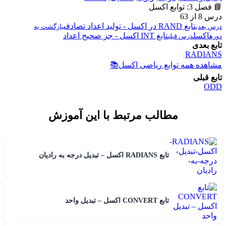
📘 فصل 3: توابع اکسل
درس 8 از 63
تابع RAND در اکسل - تولید اعداد تصادفی
درس بعدی
بازگشت به
اکسل
تابع INT اکسل - جز صحیح اعداد
دوره
درس قبلی
تابع بعدی
RADIANS
مشاهده همه توابع ریاضی اکسل
📚
تابع قبلی
ODD
مطالب مرتبط با این آموزش
تابع RADIANS اکسل – تبدیل درجه به رادیان
تابع CONVERT اکسل – تبدیل واحد