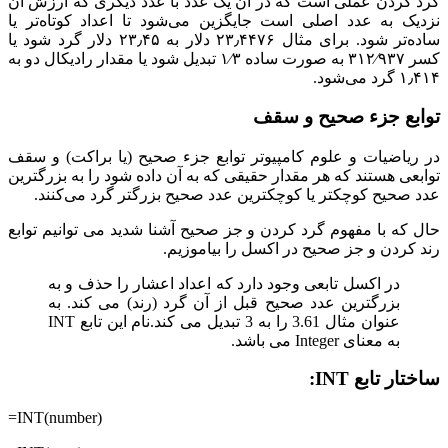
گرد کردن عملی است که در آن یک عدد با عدد دیگری که ارزش آن
نزدیک به عدد اصلی است جایگزین می‌شود تا اعداد کوتاه‌تر یا
ساده‌تر شود. برای مثال ۲۳٫۴۴۷۶ دلار به ۲۳٫۴۵ دلار گرد شود یا
کسر ۳۱۲⁄۹۳۷ به صورت ساده ۱⁄۳ تبدیل شود یا مقدار رادیکال دو به
۱٫۴۱۴ گرد می‌شود.
توابع جزء صحیح و سقف
در ریاضیات و علوم کامپیوتر توابع جزء صحیح (یا براکت) و سقف
توابعی هستند که هر مقدار حقیقی که به آن داده شود را به بزرگترین
عدد صحیح کوچکتر یا کوچکترین عدد صحیح بزرگتر گرد می‌کنند.
حال که با مفهوم گرد کردن و جز صحیح آشنا شدید می توانیم توابع
رند کردن و جز صحیح در اکسل را بیاموزیم.
در اکسل تابعی وجود دارد که اعداد اعشار را حذف و به
بزرگترین عدد صحیح قبل از آن گرد (رند) می کند. به
عنوان مثال 3.61 را به 3 تبدیل می کند.نام این تابع INT
به معنای Integer می باشد.
ساختار تابع INT:
=INT(number)