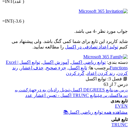
=INT(عدد )
=INT(-3.6 )
جواب مورد نظر -4 می باشد.
شاید کاربرد این تابع برای شما کمی گنگ باشد. ولی پیشنهاد می
کنیم
تولید اعداد تصادفی در اکسل
را مطالعه نمایید.
دسته بندی:
توابع ریاضی اکسل
,
آموزش اکسل
,
توابع اکسل | Excel
Functions
برچسب ها:
تابع اکسل
,
جزء صحیح
,
حذف اعشار
,
رند
کردن
,
رند کردن اعداد
,
گرد کردن
📘 فصل 3: توابع اکسل
درس 7 از 63
تابع DEGREES اکسل-تبدیل رادیان به درجه
درس بعدی
بازگشت به
اکسل
تابع TRUNC اکسل - تعیین اعشار عدد
دوره
درس قبلی
تابع بعدی
EVEN
مشاهده همه توابع ریاضی اکسل
📚
تابع قبلی
TRUNC