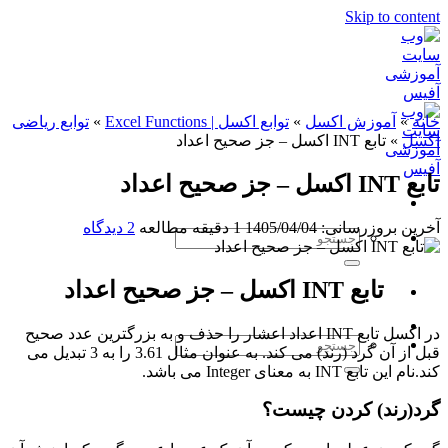
Skip to content
خانه
»
آموزش اکسل
»
توابع اکسل | Excel Functions
»
توابع ریاضی
اکسل
»
تابع INT اکسل – جز صحیح اعداد
تابع INT اکسل – جز صحیح اعداد
آخرین بروزرسانی: 1405/04/04
1 دقیقه مطالعه
2 دیدگاه
تابع INT اکسل – جز صحیح اعداد
در اکسل تابع INT اعداد اعشار را حذف و به بزرگترین عدد صحیح
قبل از آن گرد (رند) می کند. به عنوان مثال 3.61 را به 3 تبدیل می
کند.نام این تابع INT به معنای Integer می باشد.
گرد(رند) کردن چیست؟