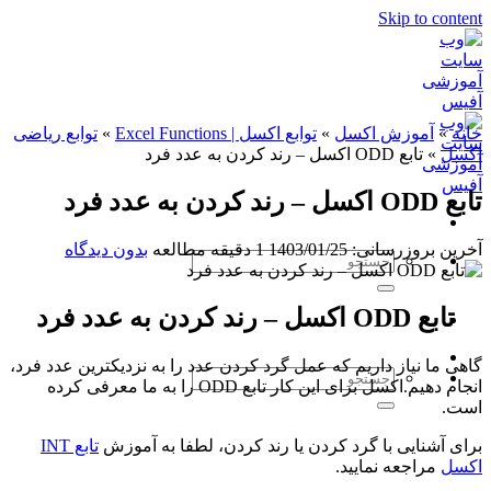
Skip to content
خانه
»
آموزش اکسل
»
توابع اکسل | Excel Functions
»
توابع ریاضی
اکسل
»
تابع ODD اکسل – رند کردن به عدد فرد
تابع ODD اکسل – رند کردن به عدد فرد
آخرین بروزرسانی: 1403/01/25
1 دقیقه مطالعه
بدون دیدگاه
تابع ODD اکسل – رند کردن به عدد فرد
گاهی ما نیاز داریم که عمل گرد کردن عدد را به نزدیکترین عدد فرد،
انجام دهیم.اکسل برای این کار تابع ODD را به ما معرفی کرده
است.
برای آشنایی با گرد کردن یا رند کردن، لطفا به آموزش
تابع INT
اکسل
مراجعه نمایید.