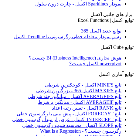
نمودار Sparklines اکسل - چارت درون سلول
ابزار های جانبی اکسل
توابع اکسل | Excel Functions
توابع جدید اکسل 365
رسم نمودار معادله خطی رگرسیونی با Trendline اکسل
توابع Cube اکسل
هوش تجاری BI (Business Intelligence) چیست؟
powerpivot اکسل چیست؟
توابع آماری اکسل
تابع MINIFS اکسل - کوچکترین شرطی
تابع MAXIFS اکسل 365 - بزرگترین شرطی
تابع AVERAGEIFS اکسل - میانگین چند شرطی
تابع AVERAGEIF اکسل - میانگین با شرط
تابع RANK اکسل - تعیین رتبه اعداد
تابع FORECAST اکسل - پیش بینی با رگرسیون خطی
تابع INTERCEPT اکسل - عرض از مبدا رگرسیون خطی
تابع SLOPE اکسل - محاسبه شیب رگرسیون خطی
رگرسیون چیست؟ - What Is a Regression