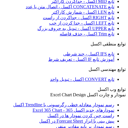
تابع MID اکسل - جداکردن کاراکتر
تابع CONCATENATE اکسل - اتصال متن یا عدد
تابع LEN اکسل - شمارش کاراکتر
تابع RIGHT اکسل - جداکردن از راست
تابع LEFT اکسل - جدا کردن از چپ
تابع UPPER اکسل - تبدیل به حروف بزرگ
تابع Trim اکسل - حذف فاصله
توابع منطقی اکسل
تابع IFS اکسل - چند شرطی
آموزش تابع IF اکسل - تعریف شرط
توابع مهندسی اکسل
تابع CONVERT اکسل - تبدیل واحد
توابع وب اکسل
نمودار و چارت اکسل Excel Chart Design
رسم نمودار معادله خطی رگرسیونی با Trendline اکسل
نمودارهای جدید اکسل 365 - Excel 365 Chart
راست چین کردن نمودار ها در اکسل
پیش بینی با ابزار Forecast Sheet در اکسل
رسم نمودار بر پایه مقادیر منفی