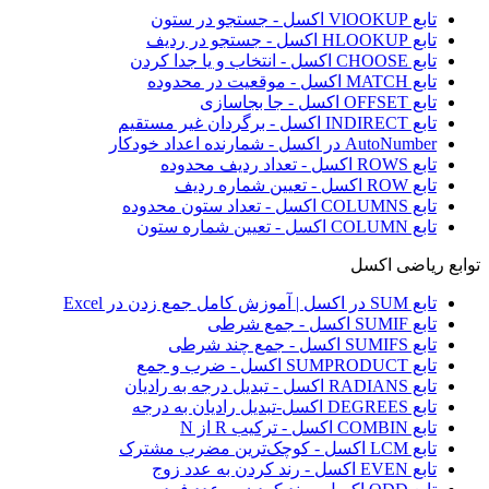
تابع VlOOKUP اکسل - جستجو در ستون
تابع HLOOKUP اکسل - جستجو در ردیف
تابع CHOOSE اکسل - انتخاب و یا جدا کردن
تابع MATCH اکسل - موقعیت در محدوده
تابع OFFSET اکسل - جا بجاسازی
تابع INDIRECT اکسل - برگردان غیر مستقیم
AutoNumber در اکسل - شمارنده اعداد خودکار
تابع ROWS اکسل - تعداد ردیف محدوده
تابع ROW اکسل - تعیین شماره ردیف
تابع COLUMNS اکسل - تعداد ستون محدوده
تابع COLUMN اکسل - تعیین شماره ستون
توابع ریاضی اکسل
تابع SUM در اکسل | آموزش کامل جمع زدن در Excel
تابع SUMIF اکسل - جمع شرطی
تابع SUMIFS اکسل - جمع چند شرطی
تابع SUMPRODUCT اکسل - ضرب و جمع
تابع RADIANS اکسل - تبدیل درجه به رادیان
تابع DEGREES اکسل-تبدیل رادیان به درجه
تابع COMBIN اکسل - ترکیب R از N
تابع LCM اکسل - کوچک‌ترین مضرب مشترک
تابع EVEN اکسل - رند کردن به عدد زوج