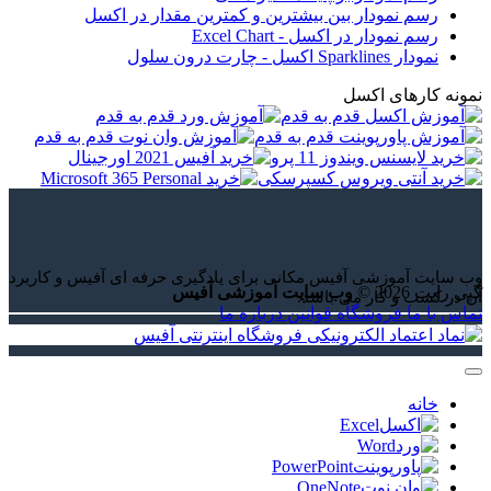
رسم نمودار بین بیشترین و کمترین مقدار در اکسل
رسم نمودار در اکسل - Excel Chart
نمودار Sparklines اکسل - چارت درون سلول
نمونه کارهای اکسل
وب سایت آموزشی آفیس مکانی برای یادگیری حرفه ای آفیس و کاربرد
کپی رایت 2026 ©
وب سایت آموزشی آفیس
آن در کسب و کار می باشد.
تماس با ما
فروشگاه
قوانین
درباره ما
خانه
Excel
Word
PowerPoint
OneNote