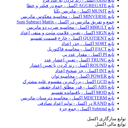
تابع ODD اکسل - رند کردن به عدد فرد
تابع AGGREGATE اکسل - جمع در فیلتر و خطا
تابع MUNIT اکسل - ماتریس یکتا
تابع MINVERSE اکسل - محاسبه معکوس ماتریس
جمع و تفریق ماتریس در اکسل - Sum Subtract Matrix
تابع MMULT اکسل - محاسبه ضرب دو ماتریس
تابع SIGN اکسل - تعیین علامت مثبت و منفی اعداد
تابع QUOTIENT اکسل - خارج قسمت تقسیم
تابع SQRT اکسل - جذر اعداد
تابع FACT اکسل - محاسبه فاکتوریل
تابع PI اکسل - مقدار عدد پی
تابع TRUNC اکسل - تعیین اعشار عدد
تابع ROUND اکسل - رند کردن با تعیین اعشار
تابع INT اکسل - جز صحیح اعداد
تابع POWER اکسل - محاسبه توان
تابع GCD اکسل - بزرگ‌ترین مقسوم‌ علیه مشترک
تابع ABS اکسل - قدر مطلق اعداد حقیقی
تابع MOD اکسل - باقیمانده تقسیم
تابع MDETERM اکسل - محاسبه دترمینان ماتریس
تابع RAND در اکسل - تولید اعداد تصادفی
تابع Subtotal اکسل - جمع جزء
توابع سازگاری اکسل
توابع مالی اکسل