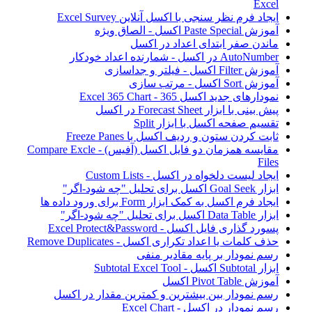
Excel
ایجاد فرم نظر سنجی با اکسل آنلاین Excel Survey
آموزش Paste Special اکسل - الصاق ویژه
ماندن صفر ابتدای اعداد در اکسل
AutoNumber در اکسل - شمارنده اعداد خودکار
آموزش Filter اکسل - فیلتر و جداسازی
آموزش Sort اکسل - مرتب سازی
نمودارهای جدید اکسل 365 - Excel 365 Chart
پیش بینی با ابزار Forecast Sheet در اکسل
تقسیم صفحه اکسل با ابزار Split
ثابت کردن ستون و ردیف اکسل با Freeze Panes
مقایسه همزمان دو فایل اکسل (آفیس) - Compare Excle
Files
ایجاد لیست دلخواه در اکسل - Custom Lists
ابزار Goal Seek اکسل برای تحلیل "چه شود-اگر"
ایجاد فرم اکسل به کمک ابزار Form برای ورود داده ها
ابزار Data Table اکسل برای تحلیل "چه شود-اگر"
پسورد گذاری فایل اکسل - Excel Protect&Password
حذف کلمات یا اعداد تکراری اکسل - Remove Duplicates
رسم نمودار بر پایه مقادیر منفی
ابزار Subtotal اکسل - Subtotal Excel Tool
آموزش Pivot Table اکسل
رسم نمودار بین بیشترین و کمترین مقدار در اکسل
رسم نمودار در اکسل - Excel Chart