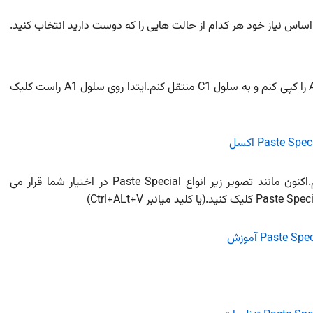
برای شروع فرض کنید من می خواهم محتویات سلول A1 را کپی کنم و به سلول C1 منتقل کنم.ایتدا روی سلول A1 راست کلیک
سپس به سلول C1 رفته و مجدد راست کلیک می کنم.اکنون مانند تصویر زیر انواع Paste Special در اختیار شما قرار می