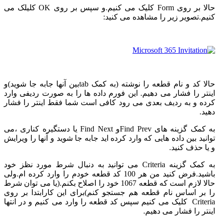
حالا بر روی Form کلیک می کنیم.و سپس بر روی OK کلیلک می
کنیم.تصویر زیر را مشاهده می کنید:
حالا کد و نام قطعه را نوشته (به کمک tabبین آنها جابه جا شوید)و
اینتر را فشار می دهیم. این فورم داده ها را به صورت ردیفی وارد
کرده و به ردیف بعدی می رود کافی است شما فقط اینتر را فشار
دهید.
به کمک گزینه های Find Prevو Find Next یا دستگیره کناری ،می
توانید بین داده هایی که وارد کرده اید جابه جا شوید و آنها را ویرایش
و یا حذف کنید.
به کمک گزینه Criteria می توانید به دنبال شرط مورد نظز خود
باشید.فرض کنید من هر 100 کد قطعه خودم را وارد کرده ام.ولی
حالا لازم است که قطعه 1067 خود را اصلاح بکنم.(یا می توان شرط
را بر اساس نام قطعه هم جستجو کنم)برای این کارابتدا بر روی
Criteria کلیک می کنیم سپس کد قطعه را وارد می کنیم و در انتها
اینتر را فشار می دهیم.