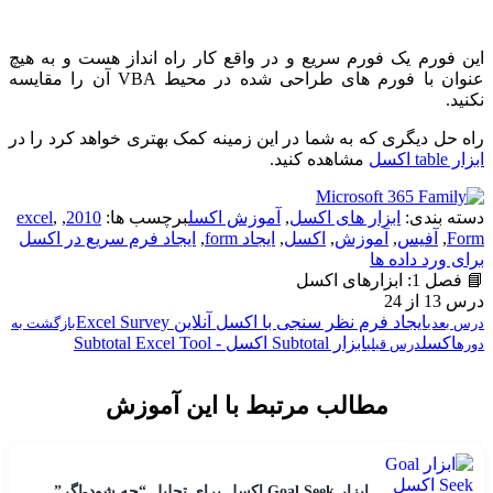
این فورم یک فورم سریع و در واقع کار راه انداز هست و به هیچ
عنوان با فورم های طراحی شده در محیط VBA آن را مقایسه
نکنید.
راه حل دیگری که به شما در این زمینه کمک بهتری خواهد کرد را در
ابزار table اکسل
مشاهده کنید.
دسته بندی:
ابزار های اکسل
,
آموزش اکسل
برچسب ها:
2010
,
,
excel
Form
,
آفیس
,
آموزش
,
اکسل
,
ایجاد form
,
ایجاد فرم سریع در اکسل
برای ورد داده ها
📘 فصل 1: ابزارهای اکسل
درس 13 از 24
ایجاد فرم نظر سنجی با اکسل آنلاین Excel Survey
درس بعدی
بازگشت به
اکسل
ابزار Subtotal اکسل - Subtotal Excel Tool
دوره
درس قبلی
مطالب مرتبط با این آموزش
ابزار Goal Seek اکسل برای تحلیل “چه شود-اگر”