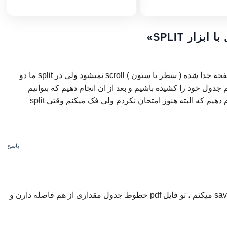
زار SPLIT
»
سلام تفاوت آن در این است که در freeze panes صفحه جدا شده ( سطر یا ستون ) scroll نمیشود ولی در split ما دو
 البته قبل از این که split انجام بدیم جدول خود را کشیده باشیم و بعد از ان انجام دهیم که بتوانیم
مقایسه یا کار های مورد نظر دیگر خود را در آن انجام دهیم که البته هنوز امتحان نکردم ولی فک میکنم وقتی split
پاسخ
جدول رو تو اکسل ایجاد کردم ، هنگامی که save as pdf میکنم ، تو فایل pdf خطوط جدول مقداری از هم فاصله دارن و