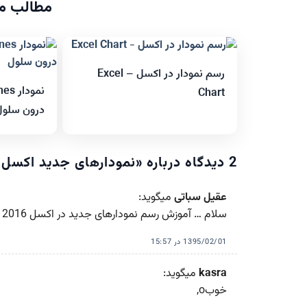
مطالب مر
رسم نمودار در اکسل – Excel
Chart
درون سلول
2 دیدگاه درباره «
نمودارهای جدید اکسل 365 – EXCEL 365 CHART
عقیل سباتی
میگوید:
سلام … آموزش رسم نمودارهای جدید در اکسل 2016 توضیح بدین لطفا؟
1395/02/01 در 15:57
kasra
میگوید:
خوبo,