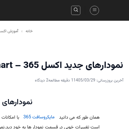
Skip
to
content
خانه
»
آموزش اکس
نمودارهای جدید اکسل 365 – Excel 365 Chart
آخرین بروزرسانی: 1405/03/29
1 دقیقه مطالعه
2 دیدگاه
نمودارهای ج
همان طور که می دانید
مایکروسافت 365
است تغییرات خوبی در قسمت نمودار ها به خود دید.نمودار