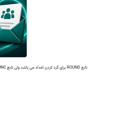
تابع ROUND برای گرد کردن اعداد می باشد ولی تابع TRUNC فقط به حذف ارقام اعشار می پردازد.