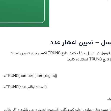
به دلایلی شما نیاز دارید قسمت اعشار یک عدد را از طریق فرمول در اکسل حذف کنید. تابع TRUNC اکسل برای تعیین تعداد
ه کنید.
=TRUNC(number, [num_digits])
=TRUNC(تعداد ارقام, عدد )
 دارید بعد از ممیز باقی بماند را وارد کنید.(این قسمت اختیاری می باشد و اگر خالی