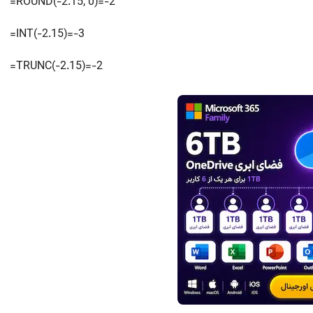
=ROUND(-2.15, 0)=-2
=INT(-2.15)=-3
=TRUNC(-2.15)=-2