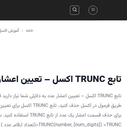
Skip
to
content
خانه
»
آموزش اکسل
تابع TRUNC اکسل – تعیین اعشار عدد
تابع TRUNC اکسل – تعیین اعشار عدد به دلایلی شما نیاز دا
طریق فرمول در اکسل حذف کنید. تاب
=TRUNC(number, [num_digits]) =TRUNC(تعداد ارقام, عدد ) در […]