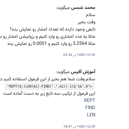
محمد شمس
میگوید:
سلام
وقت بخیر
تابعی وجود دارده که تعداد اعشار رو نمایش بده؟
مثلا یه عدد اعشاری رو وارد کنیم و رزولیشن اعشار رو 
مثلا 3.2564 رو وارد کنیم و 0.0001 رو نمایش بده
1402/12/29 در 03:36
آموزش آفیس
میگوید:
سلام.وقت شما هم بخیر.از این فرمول استفاده کنید.داخل سلول A1 عدد مورد نظر
="0."&REPT(0,(LEN(A1)-FIND(".",A1))-1)&"1"
این فرمول از ترکیب سه تابع زیر به دست آماده است
REPT
FIND
LEN
1402/12/29 در 18:47