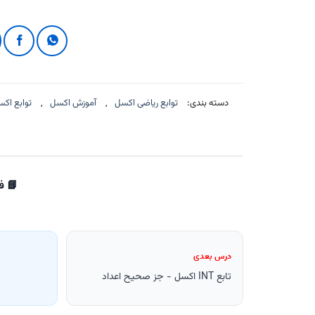
دسته بندی:
توابع ریاضی اکسل
,
آموزش اکسل
,
توابع اکسل | ctions
📘 فصل 3: 
درس بعدی
تابع INT اکسل - جز صحیح اعداد