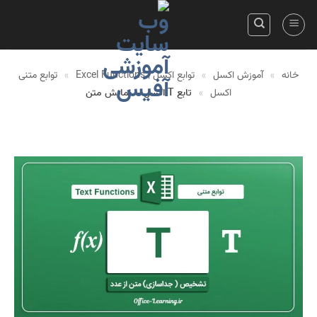
Skip
to
content
خانه
»
آموزش اکسل
»
توابع اکسل | Excel Functions
»
توابع متنی
اکسل
»
تابع T اکسل – نمایش متن