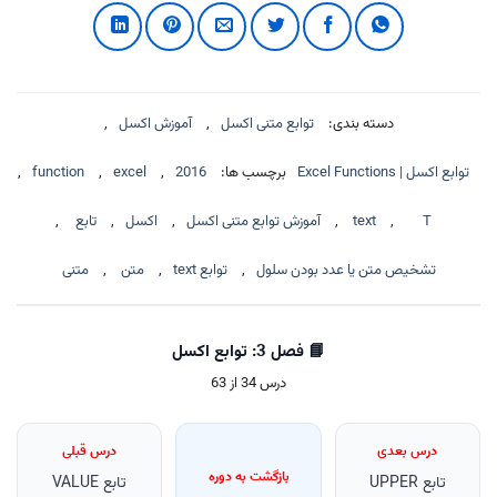
دسته بندی:
توابع متنی اکسل
,
آموزش اکسل
,
توابع اکسل | Excel Functions
برچسب ها:
2016
,
excel
,
function
,
T
,
text
,
آموزش توابع متنی اکسل
,
اکسل
,
تابع
,
تشخیص متن یا عدد بودن سلول
,
توابع text
,
متن
,
متنی
📘 فصل 3: توابع اکسل
درس 34 از 63
درس بعدی
درس قبلی
بازگشت به دوره
تابع UPPER
تابع VALUE