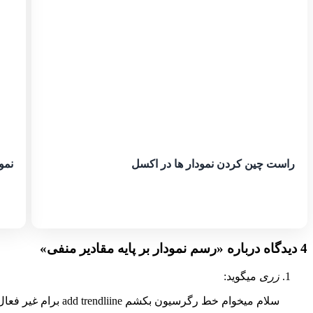
راست چین کردن نمودار ها در اکسل
نمودار Sparklines 
4 دیدگاه درباره «
رسم نمودار بر پایه مقادیر منفی
»
زری
میگوید:
سلام میخوام خط رگرسیون بکشم add trendliine برام غیر فعال شده