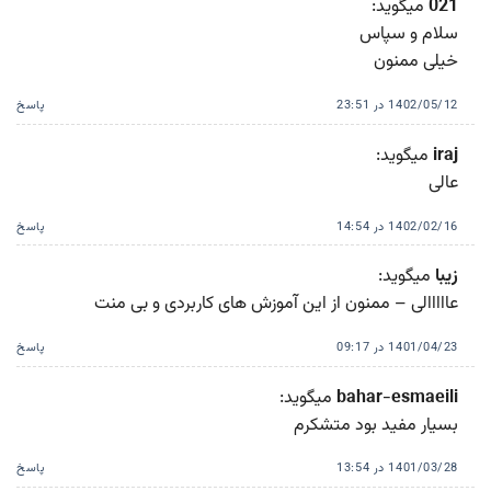
021
میگوید:
سلام و سپاس
خیلی ممنون
1402/05/12 در 23:51
پاسخ
iraj
میگوید:
عالی
1402/02/16 در 14:54
پاسخ
زیبا
میگوید:
عااااالی – ممنون از این آموزش های کاربردی و بی منت
1401/04/23 در 09:17
پاسخ
bahar-esmaeili
میگوید:
بسیار مفید بود متشکرم
1401/03/28 در 13:54
پاسخ