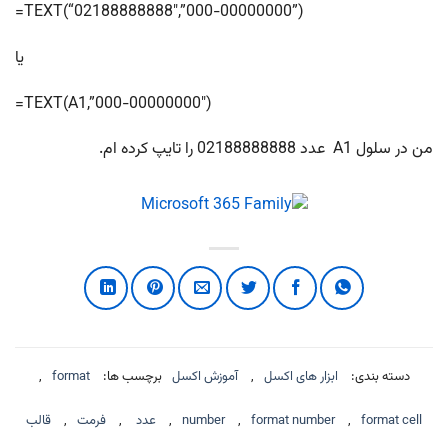
=TEXT(“02188888888″,”000-00000000”)
یا
=TEXT(A1,”000-00000000″)
من در سلول A1 عدد 02188888888 را تایپ کرده ام.
دسته بندی:
ابزار های اکسل
,
آموزش اکسل
برچسب ها:
format
,
format cell
,
format number
,
number
,
عدد
,
فرمت
,
قالب