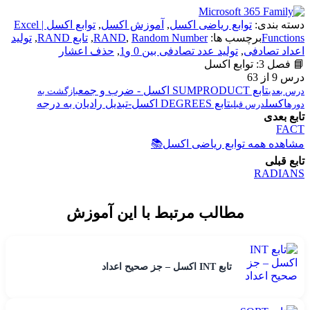
دسته بندی:
توابع ریاضی اکسل
,
آموزش اکسل
,
توابع اکسل | Excel
Functions
برچسب ها:
Random Number
,
RAND
,
تابع RAND
,
تولید
اعداد تصادفی
,
تولید عدد تصادفی بین 0 و1
,
حذف اعشار
📘 فصل 3: توابع اکسل
درس 9 از 63
تابع SUMPRODUCT اکسل - ضرب و جمع
درس بعدی
بازگشت به
اکسل
تابع DEGREES اکسل-تبدیل رادیان به درجه
دوره
درس قبلی
تابع بعدی
FACT
مشاهده همه توابع ریاضی اکسل
📚
تابع قبلی
RADIANS
مطالب مرتبط با این آموزش
تابع INT اکسل – جز صحیح اعداد