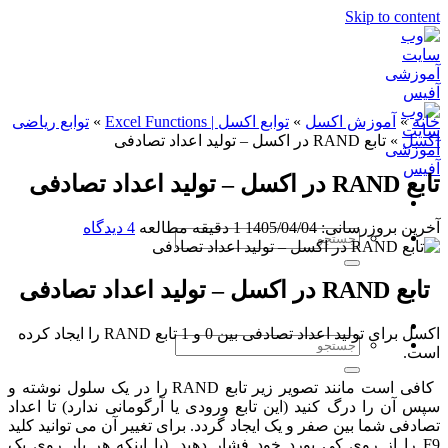
Skip to content
خانه
»
آموزش اکسل
»
توابع اکسل | Excel Functions
»
توابع ریاضی
اکسل
»
تابع RAND در اکسل – تولید اعداد تصادفی
تابع RAND در اکسل – تولید اعداد تصادفی
آخرین بروزرسانی: 1405/04/04
1 دقیقه مطالعه
4 دیدگاه
تابع RAND در اکسل – تولید اعداد تصادفی
اکسل برای تولید اعداد تصادفی بین 0 و 1 تابع RAND را ایجاد کرده
است.
کافی است مانند تصویر زیر تابع RAND را در یک سلول نوشته و
سپس آن را درگ کنید (این تابع ورودی یا آرگومانی ندارد) تا اعداد
تصادفی شما بین صفر و یک ایجاد گردد. برای تغییر آن می توانید کلید
F9 را از روی کی بورد خود فشار دهید. (یا اینکه هر بار روی یک