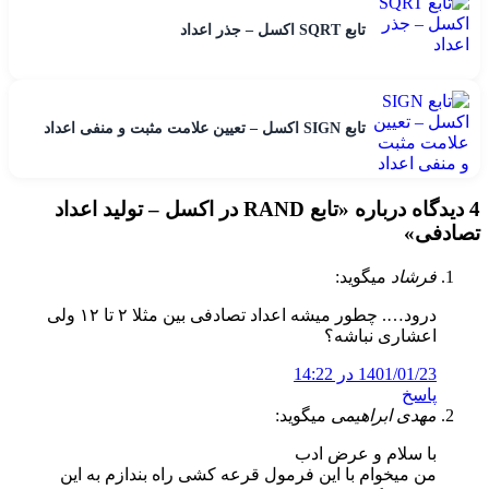
تابع SQRT اکسل – جذر اعداد
تابع SIGN اکسل – تعیین علامت مثبت و منفی اعداد
4 دیدگاه درباره «
تابع RAND در اکسل – تولید اعداد
تصادفی
»
فرشاد
میگوید:
درود…. چطور میشه اعداد تصادفی بین مثلا ۲ تا ۱۲ ولی
اعشاری نباشه؟
1401/01/23 در 14:22
پاسخ
مهدی ابراهیمی
میگوید:
با سلام و عرض ادب
من میخوام با این فرمول قرعه کشی راه بندازم به این