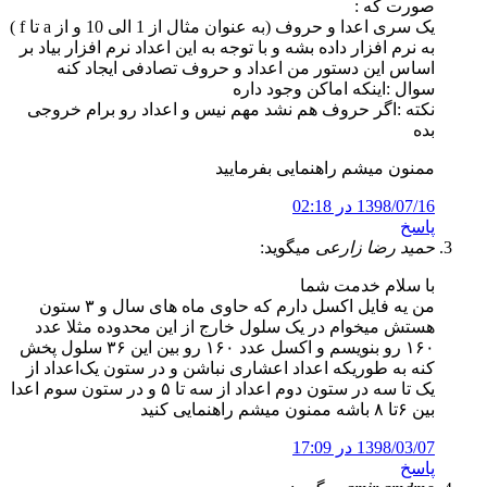
صورت که :
یک سری اعدا و حروف (به عنوان مثال از 1 الی 10 و از a تا f )
به نرم افزار داده بشه و با توجه به این اعداد نرم افزار بیاد بر
اساس این دستور من اعداد و حروف تصادفی ایجاد کنه
سوال :اینکه اماکن‌ وجود داره
نکته :اگر حروف هم نشد مهم نیس و اعداد رو برام خروجی
بده
ممنون میشم راهنمایی بفرمایید
1398/07/16 در 02:18
پاسخ
حمید رضا زارعی
میگوید:
با سلام خدمت شما
من یه فایل اکسل دارم که حاوی ماه های سال و ۳ ستون
هستش میخوام در یک سلول خارج از این محدوده مثلا عدد
۱۶۰ رو بنویسم و اکسل عدد ۱۶۰ رو بین این ۳۶ سلول پخش
کنه به طوریکه اعداد اعشاری نباشن و در ستون یک‌اعداد از
یک تا سه در ستون دوم اعداد از سه تا ۵ و در ستون سوم اعدا
بین ۶تا ۸ باشه ممنون میشم راهنمایی کنید
1398/03/07 در 17:09
پاسخ