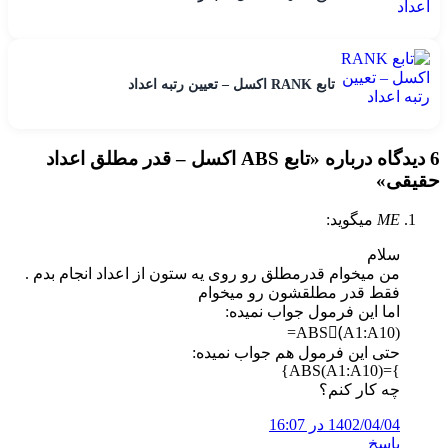
تابع RANK اکسل – تعیین رتبه اعداد
6 دیدگاه درباره «
تابع ABS اکسل – قدر مطلق اعداد
حقیقی
»
ME
میگوید:
سلام
من میخوام قدرمطلق رو روی یه ستون از اعداد انجام بدم .
فقط قدر مطلقشون رو میخوام
اما این فرمول جواب نمیده:
ABS(َA1:A10)=
حتی این فرمول هم جواب نمیده:
}=ABS(A1:A10)}
چه کار کنم؟
1402/04/04 در 16:07
پاسخ