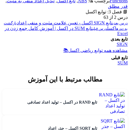
Functions
برچسب ها:
ABS
,
تابع اکسل
,
تبدیل اعداد منفی به مثبت
,
قدر مطلق
📘 فصل 3: توابع اکسل
درس 2 از 63
تابع SIGN اکسل - تعیین علامت مثبت و منفی اعداد
درس بعدی
بازگشت
اکسل
تابع SUM در اکسل | آموزش کامل جمع زدن در
به دوره
درس قبلی
Excel
تابع بعدی
SIGN
مشاهده همه توابع ریاضی اکسل
📚
تابع قبلی
SUM
مطالب مرتبط با این آموزش
تابع RAND در اکسل – تولید اعداد تصادفی
تابع SQRT اکسل – جذر اعداد