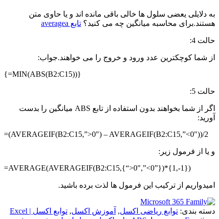
به دلایلی یعضی سلول ها خالی باقی مانده اند و یا حاوی متن
هستند.برای محاسبه میانگین چه می کنید؟
تابع averagea
حالت 4:
از شما کوچکترین عدد ورود و خروج را می خواهند.جواب:
{=MIN(ABS(B2:C15))}
حالت 5:
اگر از شما بخواهند بدون استفاده از تابع ABS میانگین را بدست
آورید:
=(AVERAGEIF(B2:C15,”>0″) – AVERAGEIF(B2:C15,”<0″))/2
و یا از فرمول زیر:
=AVERAGE(AVERAGEIF(B2:C15,{“>0″,”<0”})*{1,-1})
امیدواریم از ترکیب این فرمول ها لذت برده باشید.
دسته بندی:
توابع ریاضی اکسل
,
آموزش اکسل
,
توابع اکسل | Excel