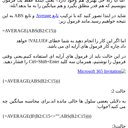
اما آیا راه حل بهتری هم وجود دارد؟ یعنی اینکه فقط یک فرمول
بنویسیم که هم قدر مطلق بگیرد و هم میانگین را به ما بدهد؟بله:
شاید در ابتدا تصور کنید که با ترکیب
تابع Average
و تابع ABS به این
نتیجه خواهیم رسید.مانند فرمول زیر:
=AVERAGE(ABS(B2:C15))
اما اگر این کار را انجام دهید به شما خطای #VALUE! خواهد
داد.چاره کار فرمول های آرایه ای می باشد.
در این حالت باید از فرمول های آرایه ای استفاده کنیم.یعنی وقتی
فرمول را نوشتیم، همزمان سه کلید Ctrl+Shift+Enter را فشار دهید.
{=AVERAGE(ABS(B2:C15))}
حالت 2:
به دلایلی یعضی سلول ها خالی مانده اند.برای محاسبه میانگین چه
می کنید؟جواب:
{=AVERAGE(IF(B2:C15<>””,ABS(B2:C15)))}
حالت3: