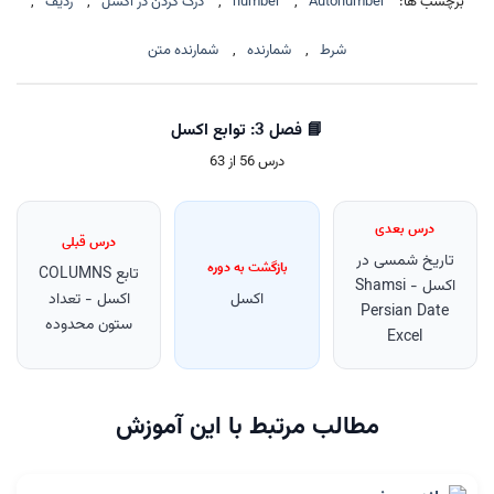
برچسب ها:
Autonumber
,
number
,
درگ کردن در اکسل
,
ردیف
,
شرط
,
شمارنده
,
شمارنده متن
📘 فصل 3: توابع اکسل
درس 56 از 63
درس بعدی
درس قبلی
تاریخ شمسی در
بازگشت به دوره
تابع COLUMNS
اکسل - Shamsi
اکسل
اکسل - تعداد
Persian Date
ستون محدوده
Excel
مطالب مرتبط با این آموزش