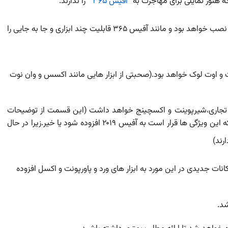
آفیس ۳۶۵
را ندارند.
۴-آفیس ۲۰۱۹ مانند آفیس ۲۰۱۶ فقط بر روی یک PC قابل نصب خواهد بود و مانند آفیس ۳۶۵ قابلیت چند ابزاری و جا به جایی را
پاورپوینت و اوت لوک خواهد بود.(صحبتی از ابزار هایی مانند اکسس و وان نوت
یپ تجاری،شیرپوینت و اکسچینج خواهد داشت (این قسمت از توضیحات
مانند گذشته دارای ابهاماتی می باشد ومشخص نیست که این ویژگی ها قرار است به آفیس ۲۰۱۹ افزوده شود یا خیر.زیرا در حال
رند)
ت و امکانات جدیدی در این مورد به ابزار های ورد و پاورپونت و اکسل افزوده