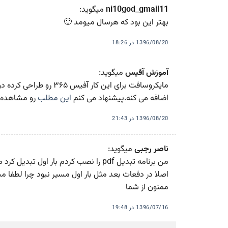
ni10god_gmail11
میگوید:
بهتر این بود که هرسال میومد 🙂
1396/08/20 در 18:26
آموزش آفیس
میگوید:
مایکروسافت برای این کار 
اضافه می کنه.پیشنهاد می کنم
این مطلب
رو مشاهده ک
1396/08/20 در 21:43
ناصر رجبی
میگوید:
من برنامه تبدیل pdf را نصب کردم بار 
اصلا در دفعات بعد مثل بار اول مسیر نبود چرا لطفا م
ممنون از شما
1396/07/16 در 19:48