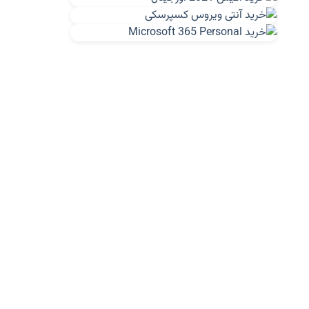
365
آفیس ۳۶۵ چیست؟
آفیس ۲۰۱۹ انتهای سال ۲۰۱۸ عرضه خواهد شد
تشخیص یا تعیین نسخه آفیس What version
Office
دانلود آفلاین آخرین آپدیت آفیس Office
Updates
آموزش نصب و حذف صحیح آفیس Install
Uninstall Office 2016
تفاوت نسخه ها و لایسنس های آفیس Office
معرفی و دانلود Office Lens-تبدیل عکس به
متن
خرید لینکداین و ارتقا هرچه بیشتر آفیس 365
کاربرد InfoPath
پروژه Insider آفیس
ویژگی های جدید ورد Office 2016 Word