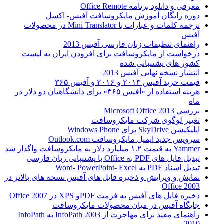
معرفی و دانلود برنامه Office Remote
دوره رایگان آموزش مایکروسافت آفیس- اکسل
ترجمه کلمات و عبارات با Mini Translator در محصولات
آفیس
راهنمای تنظیمات زبان فارسی آفیس 2013
درخواست از مایکروسافت برای افزودن ایران به لیست
کشور های پشتیبانی شده
انتشار نسخه نهایی آفیس 2013
قیمت خرید آفیس ۲۰۱۳ و ۲۰۱۶ و آفیس ۳۶۵
هزینه استفاده از «آفیس ۳۶۵» برای دانشگاهیان دو دلار در
ماه
بررسي Microsoft Office 2013
تغییر لوگوی شرکت مایکروسافت
اپلیکیشن SkyDrive برای Windows Phone
سرویس جدید ایمیل مایکروسافت Outlook.com
Yammer به قیمت ۱.۲ میلیارد دلار به مایکروسافت واگذار شد
تبدیل فایل های PDF به Office با پشتیبانی زبان فارسی
تبدیل اسناد PDF به Word- PowerPoint- Excel
نمایش و ویرایش و ذخیره فایل های آفیس نسخه های بالاتر در
Office 2003
ذخیره فایل های آفیس به فرمت PDFو XPS در Office 2007
جایگاه آفیس در میان محصولات مایکروسافت
راهنمای مفید برای مهاجرت از InfoPath 2003 به InfoPath
2010