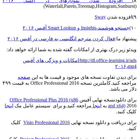
۸)
افزوده شدن نمودارهای در اکسل ۲۰۱۶
(Waterfall,Pareto,Treemap,Histogram,Sunburst)
۹)افزوده شدن
Sway
۱۰)
جستجو هوشمند-Insights و Smart Lookup آفیس ۲۰۱۶
پیشنهاد ما:
فعال کردن مترجم انگلیسی به فارسی در آفیس ۲۰۱۶
ویدئو زیر درک بهتری از امکانات گفته شده به شما ارائه خواهد داد:
http://dl.office-learning.ir/ads/امکانات و ویژگی های آفیس
۲۰۱۶٫mp4
برای دیدن تفاوت نسخه های موجود و قیمت ها به این
صفحه
مراجعه کنید.کاملترین نسخه Office Professional 2016 به قیمت ۴۹۹
دلار می باشد.
برای دانلودنسخه نهایی آفیس
Office Professional Plus 2016 (x86
2016 به
and x64)
اینجا
مراجعه کنید.و برای سیستم عامل مک
اینجا
کلیک کنید.
برای دریافت و دانلود نسخه نهایی
Visio Professional 2016
کلیک
کنید.