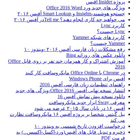
پروژه Insider آفیس
ویژگی های جدید ورد Office 2016 Word
جستجو هوشمند-Insights و Smart Lookup آفیس ۲۰۱۶
می خواهید چه کاری انجام دهید؟ Tell meدر آفیس ۲۰۱۶
کاربرد Lync
Lync چیست؟
کاربرد های شبکه Yammer
Yammer چیست؟
رفع مشکلات زبان فارسی آفیس ۲۰۱۶ -ویندوز ۱۰
دانلود عکس های روزانه Bing
آموزش اشتراک و کار همزمان چند نفر بر روی فایل Office
2016
در Chrome با Office Online مایکروسافت کار کنید
آفیس برای Windows Phone
راهنمای تنظیمات زبان فارسی آفیس 2016
انتشار نسخه نهایی آفیس Office 2016-ویژگی های جدید
دانلود نسخه پیش نمایش آفیس 16
معرفی Sway ابزار جدید مایکروسافت
آفیس ۱۶ در پایان سال ۲۰۱۵ عرضه می شود
بیل گیتس شخصا بر پروژه آفیس ۱۶ مایکروسافت نظارت
می کند
درخواست افزودن تاریخ شمسی به ویندوز ۱۰
ذخیره و تبدیل فایل های آفیس(ورد-اکسل-اکسس...) به
فرمت PDF