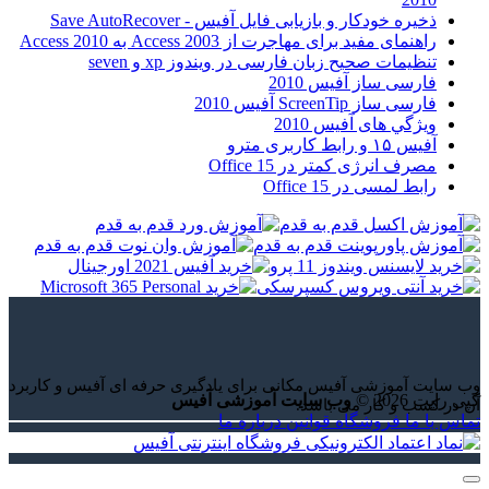
ذخیره خودکار و بازیابی فایل آفیس - Save AutoRecover
راهنمای مفید برای مهاجرت از Access 2003 به Access 2010
تنظیمات صحیح زبان فارسی در ویندوز xp و seven
فارسی ساز آفیس 2010
فارسی ساز ScreenTip آفیس 2010
ويژگي های آفيس 2010
آفیس ۱۵ و رابط کاربری مترو
مصرف انرژی کمتر در Office 15
رابط لمسی در Office 15
وب سایت آموزشی آفیس مکانی برای یادگیری حرفه ای آفیس و کاربرد
کپی رایت 2026 ©
وب سایت آموزشی آفیس
آن در کسب و کار می باشد.
تماس با ما
فروشگاه
قوانین
درباره ما