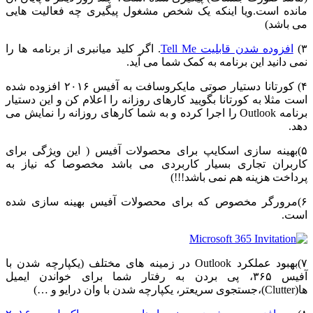
مانده است.ویا اینکه یک شخص مشغول پیگیری چه فعالیت هایی
می باشد)
۳)
افزوده شدن قابلیت Tell Me
. اگر کلید میانبری از برنامه ها را
نمی دانید این برنامه به کمک شما می آید.
۴) کورتانا دستیار صوتی مایکروسافت به آفیس ۲۰۱۶ افزوده شده
است مثلا به کورتانا بگویید کارهای روزانه را اعلام کن و این دستیار
برنامه Outlook را اجرا کرده و به شما کارهای روزانه را نمایش می
دهد.
۵)بهینه سازی اسکایپ برای محصولات آفیس ( این ویژگی برای
کاربران تجاری بسیار کاربردی می باشد مخصوصا که نیاز به
پرداخت هزینه هم نمی باشد!!!)
۶)مرورگر مخصوص که برای محصولات آفیس بهینه سازی شده
است.
۷)بهبود عملکرد Outlook در زمینه های مختلف (یکپارچه شدن با
آفیس ۳۶۵، پی بردن به رفتار شما برای خواندن ایمیل
ها(Clutter)،جستجوی سریعتر، یکپارچه شدن با وان درایو و …)