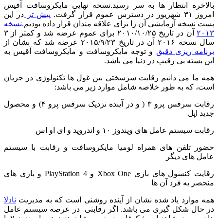
بالاخره انتظار ها به سر رسید.نسخه نهایی مایکروسافت آفیس
امروز ۳۱ شهریور در دسترس عموم قرار گرفت.
پیش تر
در این
پست نسخه آزمایشی آن را برای علاقه مندان قرار داده بودیم.
نسخه
۲۰۱۳
آن در تاریخ ۲۰۱۰/۱۰/۲۵ برای عموم عرضه شد و کمتر از ۳
سال نسخه ۲۰۱۶ آن در تاریخ ۲۰۱۵/۹/۲۳ عرضه شد که نشان از
برنامه ریزی دقیق
و توجه مایکروسافت و مایکروسافت آقیس به
این بسته بی رقیب در دنیا می باشد.
همه ما می دانیم رقابت سرسختی بین غول ها تکنولوژی در جریان
است، که به طور خلاصه شامل موارد زیر می باشد:
رقابت سرفس پرو ۳ ( و در آینده نزدیک سرفس پرو ۴) و محصول
جدید اپل
رقابت سیستم عامل های ویندوز ۱۰ و اندروید و ای او اس
حضور تلفن های همراه لومیا مایکروسافت و رقابت با سیستم
عامل های دیگر
رقایت کنسول های بازی Xbox One و PlayStation 4 و بازی های
منحصر به فرد آن ها
همه موارد یاد شده نشان از آینده روشنی است که به مدیریت
نادلا
در حال شکل گیری می باشد. اگر رقابتی در عرصه سیستم عامل