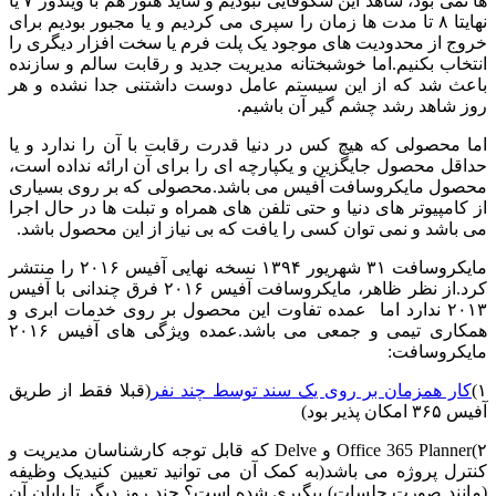
ها نمی بود، شاهد این شکوفایی نبودیم و شاید هنوز هم با ویندوز ۷ یا
نهایتا ۸ تا مدت ها زمان را سپری می کردیم و یا مجبور بودیم برای
خروج از محدودیت های موجود یک پلت فرم یا سخت افزار دیگری را
انتخاب بکنیم.اما خوشبختانه مدیریت جدید و رقابت سالم و سازنده
باعث شد که از این سیستم عامل دوست داشتنی جدا نشده و هر
روز شاهد رشد چشم گیر آن باشیم.
اما محصولی که هیچ کس در دنیا قدرت رقابت با آن را ندارد و یا
حداقل محصول جایگزین و یکپارچه ای را برای آن ارائه نداده است،
محصول مایکروسافت آفیس می باشد.محصولی که بر روی بسیاری
از کامپیوتر های دنیا و حتی تلفن های همراه و تبلت ها در حال اجرا
می باشد و نمی توان کسی را یافت که بی نیاز از این محصول باشد.
مایکروسافت ۳۱ شهریور ۱۳۹۴ نسخه نهایی آفیس ۲۰۱۶ را منتشر
کرد.از نظر ظاهر، مایکروسافت آفیس ۲۰۱۶ فرق چندانی با آفیس
۲۰۱۳ ندارد اما عمده تفاوت این محصول بر روی خدمات ابری و
همکاری تیمی و جمعی می باشد.عمده ویژگی های آفیس ۲۰۱۶
مایکروسافت:
۱)
کار همزمان بر روی یک سند توسط چند نفر
(قبلا فقط از طریق
آفیس ۳۶۵ امکان پذیر بود)
۲)Office 365 Planner و Delve که قابل توجه کارشناسان مدیریت و
کنترل پروژه می باشد(به کمک آن می توانید تعیین کنیدیک وظیفه
(مانند صورت جلسات) پیگیری شده است؟ چند روز دیگر تا پایان آن