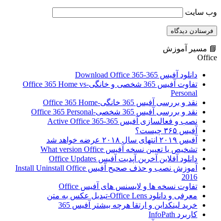
وب‌ سایت
📘 مسیر آموزش
Office
دانلود آفیس 365-Download Office 365
تفاوت آفیس 365 شخصی و خانگی-Office 365 Home vs
Personal
نقد و بررسی آفیس 365 خانگی-Office 365 Home
نقد و بررسی آفیس 365 شخصی-Office 365 Personal
نصب و فعالسازی آفیس 365-Active Office 365
آفیس ۳۶۵ چیست؟
آفیس ۲۰۱۹ انتهای سال ۲۰۱۸ عرضه خواهد شد
تشخیص یا تعیین نسخه آفیس What version Office
دانلود آفلاین آخرین آپدیت آفیس Office Updates
آموزش نصب و حذف صحیح آفیس Install Uninstall Office
2016
تفاوت نسخه ها و لایسنس های آفیس Office
معرفی و دانلود Office Lens-تبدیل عکس به متن
خرید لینکداین و ارتقا هرچه بیشتر آفیس 365
کاربرد InfoPath