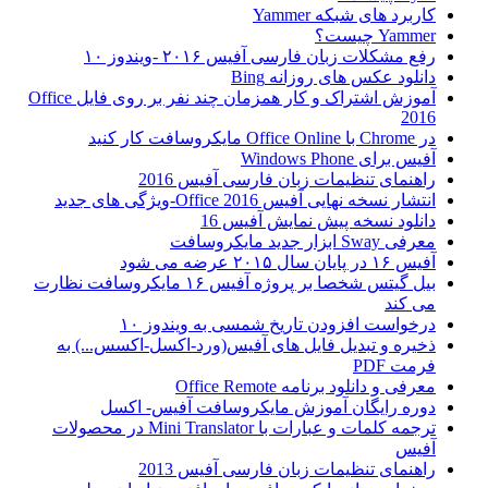
کاربرد های شبکه Yammer
Yammer چیست؟
رفع مشکلات زبان فارسی آفیس ۲۰۱۶ -ویندوز ۱۰
دانلود عکس های روزانه Bing
آموزش اشتراک و کار همزمان چند نفر بر روی فایل Office
2016
در Chrome با Office Online مایکروسافت کار کنید
آفیس برای Windows Phone
راهنمای تنظیمات زبان فارسی آفیس 2016
انتشار نسخه نهایی آفیس Office 2016-ویژگی های جدید
دانلود نسخه پیش نمایش آفیس 16
معرفی Sway ابزار جدید مایکروسافت
آفیس ۱۶ در پایان سال ۲۰۱۵ عرضه می شود
بیل گیتس شخصا بر پروژه آفیس ۱۶ مایکروسافت نظارت
می کند
درخواست افزودن تاریخ شمسی به ویندوز ۱۰
ذخیره و تبدیل فایل های آفیس(ورد-اکسل-اکسس...) به
فرمت PDF
معرفی و دانلود برنامه Office Remote
دوره رایگان آموزش مایکروسافت آفیس- اکسل
ترجمه کلمات و عبارات با Mini Translator در محصولات
آفیس
راهنمای تنظیمات زبان فارسی آفیس 2013