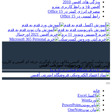
ويژگي های آفيس 2010
آفیس ۱۵ و رابط کاربری مترو
مصرف انرژی کمتر در Office 15
رابط لمسی در Office 15
وب سایت آموزشی آفیس مکانی برای یادگیری حرفه ای آفیس و کاربرد
کپی رایت 2026 ©
وب سایت آموزشی آفیس
آن در کسب و کار می باشد.
تماس با ما
فروشگاه
قوانین
درباره ما
خانه
Excel
Word
PowerPoint
OneNote