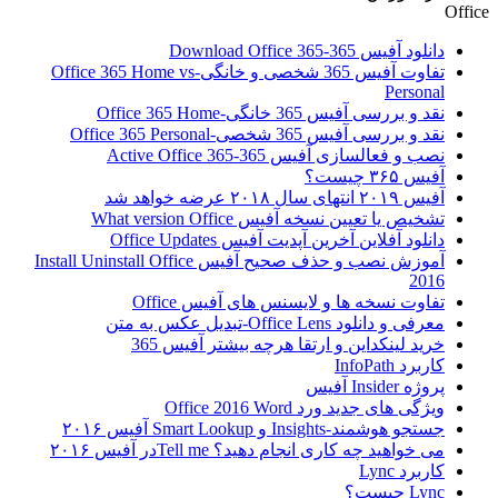
Office
دانلود آفیس 365-Download Office 365
تفاوت آفیس 365 شخصی و خانگی-Office 365 Home vs
Personal
نقد و بررسی آفیس 365 خانگی-Office 365 Home
نقد و بررسی آفیس 365 شخصی-Office 365 Personal
نصب و فعالسازی آفیس 365-Active Office 365
آفیس ۳۶۵ چیست؟
آفیس ۲۰۱۹ انتهای سال ۲۰۱۸ عرضه خواهد شد
تشخیص یا تعیین نسخه آفیس What version Office
دانلود آفلاین آخرین آپدیت آفیس Office Updates
آموزش نصب و حذف صحیح آفیس Install Uninstall Office
2016
تفاوت نسخه ها و لایسنس های آفیس Office
معرفی و دانلود Office Lens-تبدیل عکس به متن
خرید لینکداین و ارتقا هرچه بیشتر آفیس 365
کاربرد InfoPath
پروژه Insider آفیس
ویژگی های جدید ورد Office 2016 Word
جستجو هوشمند-Insights و Smart Lookup آفیس ۲۰۱۶
می خواهید چه کاری انجام دهید؟ Tell meدر آفیس ۲۰۱۶
کاربرد Lync
Lync چیست؟