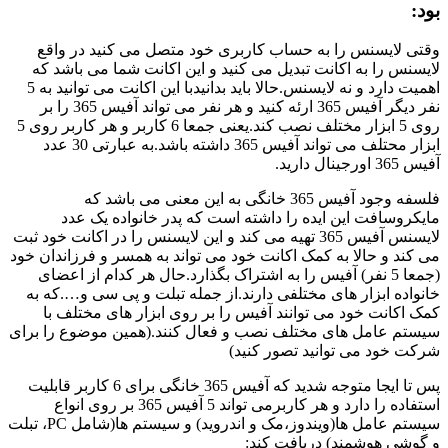
بود:
وقتی لایسنس را به حساب کاربری خود متصل می کنید در واقع
لایسنس را به اکانت تبدیل می کنید و این اکانت شما می باشد که
اهمیت دارد و نه لایسنس.حالا باید بدانیدبا این اکانت می توانید به 5
نفر دیگر آفیس 365 ارئه کنید و هر نفر می تواند آفیس 365 را بر
روی 5 ابزار مختلف نصب کند.یعنی جمعا 6 کاربر و هر کاربر روی 5
ابزار محتلف می تواند آفیس 365 داشته باشد.به عبارتی 30 عدد
آفیس 365 اورجینال دارید.
فلسفه وجود آفیس 365 خانگی به این معنی می باشد که
مایکروسافت این ایده را داشته است که پدر خانواده یک عدد
لایسنس آفیس 365 تهیه می کند و این لایسنس را در اکانت خود ثبت
می کند و حالا به کمک اکانت خود می تواند به همسر و فرزاندان خود
(جمعا 5 نفر) آفیس را به اشتراک بگذارد.حال هر کدام از اعضای
خانواده ابزار های مختلفی دارند.از جمله تبلت و پی سی و….که به
کمک اکانت خود می توانند آفیس را بر روی ابزار های مختلف با
سیستم عامل های مختلف نصب و فعال کنند.(همین موضوع را برای
شرکت خود می توانید تصور کنید)
پس تا ایجا متوجه شدید که آفیس 365 خانگی برای 6 کاربر قابلیت
استفاده را دارد و هر کاربرمی تواند 5 آفیس 365 بر روی انواع
سیستم عامل ها(ویندوز،مک و اندروید) و سیستم ها(شامل PC، تبلت
و گوشی هوشمند) دریافت کند: