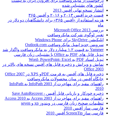
درخواست از مایکروسافت برای افزودن ایران به لیست
کشور های پشتیبانی شده
انتشار نسخه نهایی آفیس 2013
قیمت خرید آفیس ۲۰۱۳ و ۲۰۱۶ و آفیس ۳۶۵
هزینه استفاده از «آفیس ۳۶۵» برای دانشگاهیان دو دلار در
ماه
بررسي Microsoft Office 2013
تغییر لوگوی شرکت مایکروسافت
اپلیکیشن SkyDrive برای Windows Phone
سرویس جدید ایمیل مایکروسافت Outlook.com
Yammer به قیمت ۱.۲ میلیارد دلار به مایکروسافت واگذار شد
تبدیل فایل های PDF به Office با پشتیبانی زبان فارسی
تبدیل اسناد PDF به Word- PowerPoint- Excel
نمایش و ویرایش و ذخیره فایل های آفیس نسخه های بالاتر در
Office 2003
ذخیره فایل های آفیس به فرمت PDFو XPS در Office 2007
جایگاه آفیس در میان محصولات مایکروسافت
راهنمای مفید برای مهاجرت از InfoPath 2003 به InfoPath
2010
ذخیره خودکار و بازیابی فایل آفیس - Save AutoRecover
راهنمای مفید برای مهاجرت از Access 2003 به Access 2010
تنظیمات صحیح زبان فارسی در ویندوز xp و seven
فارسی ساز آفیس 2010
فارسی ساز ScreenTip آفیس 2010