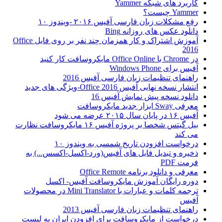
کاربرد های شبکه Yammer
Yammer چیست؟
رفع مشکلات زبان فارسی آفیس ۲۰۱۶ -ویندوز ۱۰
دانلود عکس های روزانه Bing
آموزش اشتراک و کار همزمان چند نفر بر روی فایل Office
2016
در Chrome با Office Online مایکروسافت کار کنید
آفیس برای Windows Phone
راهنمای تنظیمات زبان فارسی آفیس 2016
انتشار نسخه نهایی آفیس Office 2016-ویژگی های جدید
دانلود نسخه پیش نمایش آفیس 16
معرفی Sway ابزار جدید مایکروسافت
آفیس ۱۶ در پایان سال ۲۰۱۵ عرضه می شود
بیل گیتس شخصا بر پروژه آفیس ۱۶ مایکروسافت نظارت
می کند
درخواست افزودن تاریخ شمسی به ویندوز ۱۰
ذخیره و تبدیل فایل های آفیس(ورد-اکسل-اکسس...) به
فرمت PDF
معرفی و دانلود برنامه Office Remote
دوره رایگان آموزش مایکروسافت آفیس- اکسل
ترجمه کلمات و عبارات با Mini Translator در محصولات
آفیس
راهنمای تنظیمات زبان فارسی آفیس 2013
درخواست از مایکروسافت برای افزودن ایران به لیست