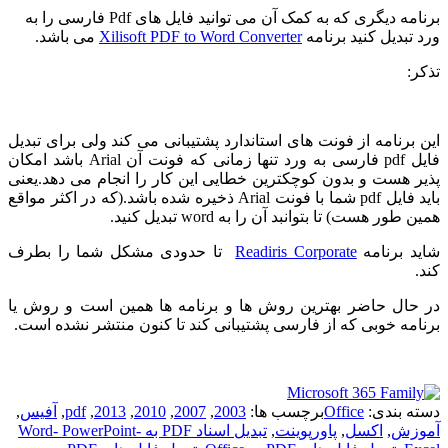
برنامه دیگری که به کمک آن می توانید فایل های Pdf فارسی را به
ورد تبدیل کنید برنامه
Xilisoft PDF to Word Converter
می باشد.
تذکر:
این برنامه از فونت های استاندارد پشتیبانی می کند ولی برای تبدیل
فایل pdf فارسی به ورد تنها زمانی که فونت آن Arial باشد امکان
پذیر هست و بدون کوچکترین خطایی این کار را انجام می دهد.یعنی
باید فایل pdf شما با فونت Arial ذخیره شده باشد.(که در اکثر مواقع
همین طور هست) تا بتوانبد آن را به word تبدیل کنید.
شاید برنامه
Readiris Corporate
تا حدودی مشکل شما را بطرف
کند.
در حال حاضر بهترین روش ها و برنامه ها همین است و روش یا
برنامه خوبی که از فارسی پشتیبانی کند تا کنون منتشر نشده است.
دسته بندی:
Office
برچسب ها:
2003
,
2007
,
2010
,
2013
,
pdf
,
آفیس
,
آموزش
,
اکسل
,
پاورپوینت
,
تبدیل اسناد PDF به Word- PowerPoint-