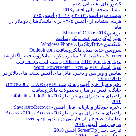
کشور های پشتیبانی شده
انتشار نسخه نهایی آفیس 2013
قیمت خرید آفیس ۲۰۱۳ و ۲۰۱۶ و آفیس ۳۶۵
هزینه استفاده از «آفیس ۳۶۵» برای دانشگاهیان دو دلار در
ماه
بررسي Microsoft Office 2013
تغییر لوگوی شرکت مایکروسافت
اپلیکیشن SkyDrive برای Windows Phone
سرویس جدید ایمیل مایکروسافت Outlook.com
Yammer به قیمت ۱.۲ میلیارد دلار به مایکروسافت واگذار شد
تبدیل فایل های PDF به Office با پشتیبانی زبان فارسی
تبدیل اسناد PDF به Word- PowerPoint- Excel
نمایش و ویرایش و ذخیره فایل های آفیس نسخه های بالاتر در
Office 2003
ذخیره فایل های آفیس به فرمت PDFو XPS در Office 2007
جایگاه آفیس در میان محصولات مایکروسافت
راهنمای مفید برای مهاجرت از InfoPath 2003 به InfoPath
2010
ذخیره خودکار و بازیابی فایل آفیس - Save AutoRecover
راهنمای مفید برای مهاجرت از Access 2003 به Access 2010
تنظیمات صحیح زبان فارسی در ویندوز xp و seven
فارسی ساز آفیس 2010
فارسی ساز ScreenTip آفیس 2010
ويژگي های آفيس 2010