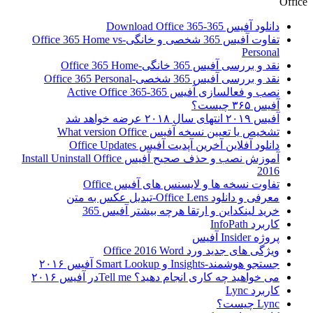
Office
دانلود آفیس 365-Download Office 365
تفاوت آفیس 365 شخصی و خانگی-Office 365 Home vs
Personal
نقد و بررسی آفیس 365 خانگی-Office 365 Home
نقد و بررسی آفیس 365 شخصی-Office 365 Personal
نصب و فعالسازی آفیس 365-Active Office 365
آفیس ۳۶۵ چیست؟
آفیس ۲۰۱۹ انتهای سال ۲۰۱۸ عرضه خواهد شد
تشخیص یا تعیین نسخه آفیس What version Office
دانلود آفلاین آخرین آپدیت آفیس Office Updates
آموزش نصب و حذف صحیح آفیس Install Uninstall Office
2016
تفاوت نسخه ها و لایسنس های آفیس Office
معرفی و دانلود Office Lens-تبدیل عکس به متن
خرید لینکداین و ارتقا هرچه بیشتر آفیس 365
کاربرد InfoPath
پروژه Insider آفیس
ویژگی های جدید ورد Office 2016 Word
جستجو هوشمند-Insights و Smart Lookup آفیس ۲۰۱۶
می خواهید چه کاری انجام دهید؟ Tell meدر آفیس ۲۰۱۶
کاربرد Lync
Lync چیست؟