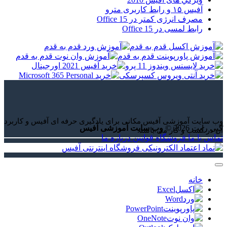
آفیس ۱۵ و رابط کاربری مترو
مصرف انرژی کمتر در Office 15
رابط لمسی در Office 15
وب سایت آموزشی آفیس مکانی برای یادگیری حرفه ای آفیس و کاربرد
کپی رایت 2026 ©
وب سایت آموزشی آفیس
آن در کسب و کار می باشد.
تماس با ما
فروشگاه
قوانین
درباره ما
خانه
Excel
Word
PowerPoint
OneNote