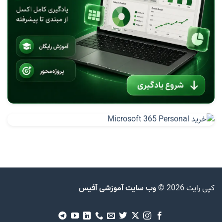
آفیس ۲۰۱۹ انتهای سال ۲۰۱۸ عرضه خواهد شد
تشخیص یا تعیین نسخه آفیس What version Office
دانلود آفلاین آخرین آپدیت آفیس Office Updates
آموزش نصب و حذف صحیح آفیس Install Uninstall Office
2016
تفاوت نسخه ها و لایسنس های آفیس Office
معرفی و دانلود Office Lens-تبدیل عکس به متن
خرید لینکداین و ارتقا هرچه بیشتر آفیس 365
کاربرد InfoPath
پروژه Insider آفیس
کپی رایت 2026 ©
ویژگی های جدید ورد Office 2016 Word
وب سایت آموزشی آفیس
جستجو هوشمند-Insights و Smart Lookup آفیس ۲۰۱۶