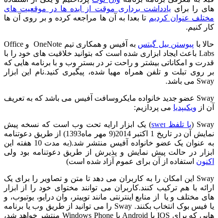
های را برای
یادداشت برداری موقت از ایده ها در موقعیت های
مختلف عنوان کردیم
تا بعدا به آن ها مراجعه کرده و بر روی آن ها
کار کنیم.
حالا با
پیوستن بیل گیتس
به آفیس و همکاری تیم OneNote و Office
Labs باعث ایجاد ابزاری شده است که بتوانید خلاقیت های خود را با
قدرت و امکاناتی بیشتر و راحت تر در بستر وب و با برنامه هایی که
بر روی تبلت و تلفن همراه مهیا شده، پیگیری کنید.نام این ابزار
Sway می باشد.
Sway عضو جدید خانواده مایکروسافت آفیس می باشد که به تعریف
آن از
ویکیپدیا
می پردازیم:
Sway (
با تلفظ sweɪ
) یک ابزار ارایه تحت وب است که نسخه پیش
نمایش آن در تاریخ 1 اکتبر 2014(9 مهر ماه1393) از طریق دعوتنامه
به عنوان یک عضو خانواده آفیس منتشر شد.(به مدت 10 هفته این
ابزار در حالت پیش نمایش و پذیرش از طریق دعوتنامه بود ولی
اکنون
استفاده از آن برای عموم آزاد شده است)
Sway این امکان را به کاربران می دهد تا متن و تصاویر را برای یک
ارائه با هم ترکیب کنند.کاربران می توانند مختوای خود را از ابزار
های مختلف و یا از منابع اینترنتی مانند توییتر، وان درایو، یوتیوب، و
یا فیس بوک انتخاب بکنند. Sway را می توانید از طریق وب یا برنامه
هایی که برای IOS یا Android یا Windows Phone منتشر خواهد شد،