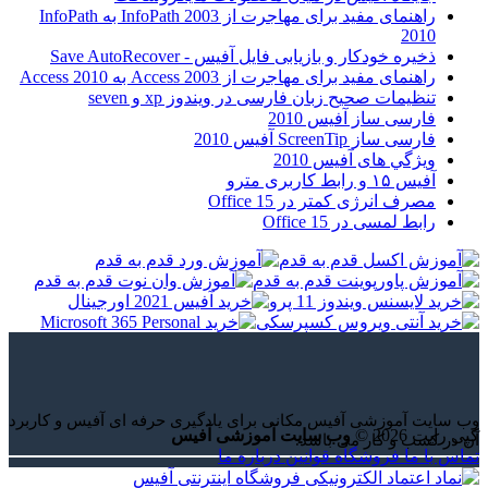
راهنمای مفید برای مهاجرت از InfoPath 2003 به InfoPath
2010
ذخیره خودکار و بازیابی فایل آفیس - Save AutoRecover
راهنمای مفید برای مهاجرت از Access 2003 به Access 2010
تنظیمات صحیح زبان فارسی در ویندوز xp و seven
فارسی ساز آفیس 2010
فارسی ساز ScreenTip آفیس 2010
ويژگي های آفيس 2010
آفیس ۱۵ و رابط کاربری مترو
مصرف انرژی کمتر در Office 15
رابط لمسی در Office 15
وب سایت آموزشی آفیس مکانی برای یادگیری حرفه ای آفیس و کاربرد
کپی رایت 2026 ©
وب سایت آموزشی آفیس
آن در کسب و کار می باشد.
تماس با ما
فروشگاه
قوانین
درباره ما