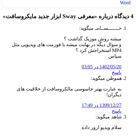
4 دیدگاه درباره «
معرفی Sway ابزار جدید مایکروسافت
»
حـــــــســامـ
میگوید:
میشه روش موزیک گذاشت ؟
و سوال دیگه در نهایت میشه با فورمت های ویدیویی مثل
MP4 استخراجش کرد ؟
سپاس
1402/05/20 در 03:05
پاسخ
هموطن
میگوید:
به عبارت بهتر جاسوسی مالکروسافت از خلاقیت های
دیگران!
1399/12/27 در 17:49
پاسخ
شاهد
میگوید:
سلام ویدیو ارور داده