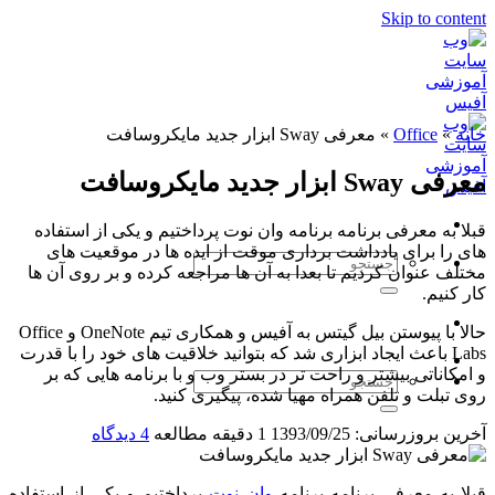
Skip to content
خانه
»
Office
»
معرفی Sway ابزار جدید مایکروسافت
معرفی Sway ابزار جدید مایکروسافت
قبلا به معرفی برنامه برنامه وان نوت پرداختیم و یکی از استفاده
های را برای یادداشت برداری موقت از ایده ها در موقعیت های
مختلف عنوان کردیم تا بعدا به آن ها مراجعه کرده و بر روی آن ها
کار کنیم.
حالا با پیوستن بیل گیتس به آفیس و همکاری تیم OneNote و Office
Labs باعث ایجاد ابزاری شد که بتوانید خلاقیت های خود را با قدرت
و امکاناتی بیشتر و راحت تر در بستر وب و با برنامه هایی که بر
روی تبلت و تلفن همراه مهیا شده، پیگیری کنید.
آخرین بروزرسانی: 1393/09/25
1 دقیقه مطالعه
4 دیدگاه
قبلا به معرفی برنامه برنامه
وان نوت
پرداختیم و یکی از استفاده