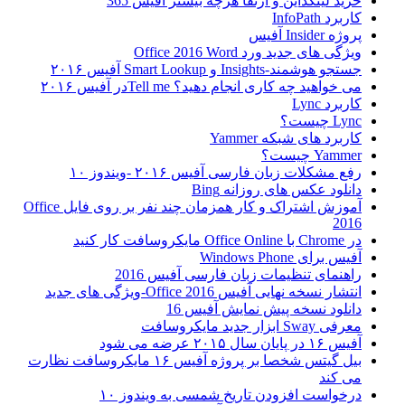
خرید لینکداین و ارتقا هرچه بیشتر آفیس 365
کاربرد InfoPath
پروژه Insider آفیس
ویژگی های جدید ورد Office 2016 Word
جستجو هوشمند-Insights و Smart Lookup آفیس ۲۰۱۶
می خواهید چه کاری انجام دهید؟ Tell meدر آفیس ۲۰۱۶
کاربرد Lync
Lync چیست؟
کاربرد های شبکه Yammer
Yammer چیست؟
رفع مشکلات زبان فارسی آفیس ۲۰۱۶ -ویندوز ۱۰
دانلود عکس های روزانه Bing
آموزش اشتراک و کار همزمان چند نفر بر روی فایل Office
2016
در Chrome با Office Online مایکروسافت کار کنید
آفیس برای Windows Phone
راهنمای تنظیمات زبان فارسی آفیس 2016
انتشار نسخه نهایی آفیس Office 2016-ویژگی های جدید
دانلود نسخه پیش نمایش آفیس 16
معرفی Sway ابزار جدید مایکروسافت
آفیس ۱۶ در پایان سال ۲۰۱۵ عرضه می شود
بیل گیتس شخصا بر پروژه آفیس ۱۶ مایکروسافت نظارت
می کند
درخواست افزودن تاریخ شمسی به ویندوز ۱۰