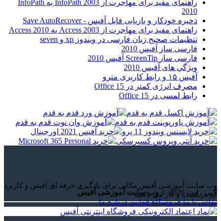
راهنمای مفید برای مهاجرت از InfoPath 2003 به InfoPath
2010
ذخیره خودکار و بازیابی فایل آفیس - Save AutoRecover
راهنمای مفید برای مهاجرت از Access 2003 به Access 2010
تنظیمات صحیح زبان فارسی در ویندوز xp و seven
فارسی ساز آفیس 2010
فارسی ساز ScreenTip آفیس 2010
ويژگي های آفيس 2010
آفیس ۱۵ و رابط کاربری مترو
مصرف انرژی کمتر در Office 15
رابط لمسی در Office 15
وب سایت آموزشی آفیس مکانی برای یادگیری حرفه ای آفیس و کاربرد
کپی رایت 2026 ©
وب سایت آموزشی آفیس
آن در کسب و کار می باشد.
تماس با ما
فروشگاه
قوانین
درباره ما