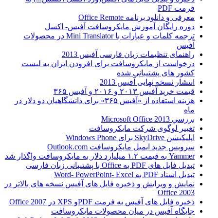
فرمت PDF
معرفی و دانلود برنامه Office Remote
دوره رایگان آموزش مایکروسافت آفیس- اکسل
ترجمه کلمات و عبارات با Mini Translator در محصولات
آفیس
راهنمای تنظیمات زبان فارسی آفیس 2013
درخواست از مایکروسافت برای افزودن ایران به لیست
کشور های پشتیبانی شده
انتشار نسخه نهایی آفیس 2013
قیمت خرید آفیس ۲۰۱۳ و ۲۰۱۶ و آفیس ۳۶۵
هزینه استفاده از «آفیس ۳۶۵» برای دانشگاهیان دو دلار در
ماه
بررسي Microsoft Office 2013
تغییر لوگوی شرکت مایکروسافت
اپلیکیشن SkyDrive برای Windows Phone
سرویس جدید ایمیل مایکروسافت Outlook.com
Yammer به قیمت ۱.۲ میلیارد دلار به مایکروسافت واگذار شد
تبدیل فایل های PDF به Office با پشتیبانی زبان فارسی
تبدیل اسناد PDF به Word- PowerPoint- Excel
نمایش و ویرایش و ذخیره فایل های آفیس نسخه های بالاتر در
Office 2003
ذخیره فایل های آفیس به فرمت PDFو XPS در Office 2007
جایگاه آفیس در میان محصولات مایکروسافت