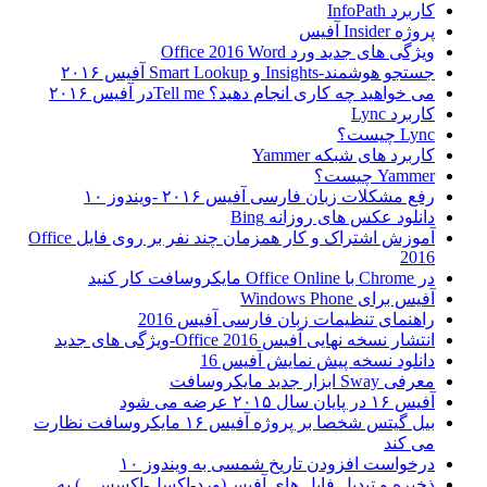
کاربرد InfoPath
پروژه Insider آفیس
ویژگی های جدید ورد Office 2016 Word
جستجو هوشمند-Insights و Smart Lookup آفیس ۲۰۱۶
می خواهید چه کاری انجام دهید؟ Tell meدر آفیس ۲۰۱۶
کاربرد Lync
Lync چیست؟
کاربرد های شبکه Yammer
Yammer چیست؟
رفع مشکلات زبان فارسی آفیس ۲۰۱۶ -ویندوز ۱۰
دانلود عکس های روزانه Bing
آموزش اشتراک و کار همزمان چند نفر بر روی فایل Office
2016
در Chrome با Office Online مایکروسافت کار کنید
آفیس برای Windows Phone
راهنمای تنظیمات زبان فارسی آفیس 2016
انتشار نسخه نهایی آفیس Office 2016-ویژگی های جدید
دانلود نسخه پیش نمایش آفیس 16
معرفی Sway ابزار جدید مایکروسافت
آفیس ۱۶ در پایان سال ۲۰۱۵ عرضه می شود
بیل گیتس شخصا بر پروژه آفیس ۱۶ مایکروسافت نظارت
می کند
درخواست افزودن تاریخ شمسی به ویندوز ۱۰
ذخیره و تبدیل فایل های آفیس(ورد-اکسل-اکسس...) به