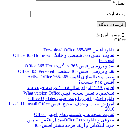
ایمیل
*
وب‌ سایت
📘 مسیر آموزش
Office
دانلود آفیس 365-Download Office 365
تفاوت آفیس 365 شخصی و خانگی-Office 365 Home vs
Personal
نقد و بررسی آفیس 365 خانگی-Office 365 Home
نقد و بررسی آفیس 365 شخصی-Office 365 Personal
نصب و فعالسازی آفیس 365-Active Office 365
آفیس ۳۶۵ چیست؟
آفیس ۲۰۱۹ انتهای سال ۲۰۱۸ عرضه خواهد شد
تشخیص یا تعیین نسخه آفیس What version Office
دانلود آفلاین آخرین آپدیت آفیس Office Updates
آموزش نصب و حذف صحیح آفیس Install Uninstall Office
2016
تفاوت نسخه ها و لایسنس های آفیس Office
معرفی و دانلود Office Lens-تبدیل عکس به متن
خرید لینکداین و ارتقا هرچه بیشتر آفیس 365