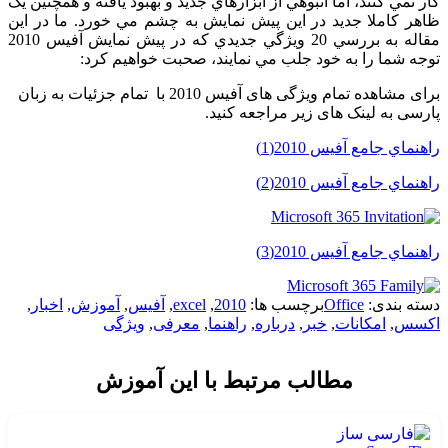
کار نمي کنند، اما انبوهي از ابزارهاي جديد و بهبود يافته و همچنين يک
ظاهر کاملا جديد در اين پيش نمايش به چشم مي خورد. ما در اين
مقاله به بررسي 20 ويژگي جديدي که در پيش نمايش آفيس 2010
توجه شما را به خود جلب مي نمايند، صحبت خواهيم کرد:
برای مشاهده تمام ویژگی های آفیس 2010 با تمام جزئیات به زبان
پارسی به لینک های زیر مراجعه کنید.
راهنماي جامع آفيس 2010(1)
راهنماي جامع آفيس 2010(2)
راهنماي جامع آفيس 2010(3)
دسته بندی:
Office
برچسب ها:
2010
,
excel
,
آفیس
,
آموزش
,
اخبار
,
اکسس
,
امکانات
,
خبر
,
درباره
,
راهنما
,
معرفی
,
ویژگی
مطالب مرتبط با این آموزش