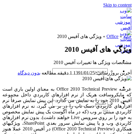
Skip to content
خانه
»
Office
»
ويژگي های آفيس 2010
ويژگي های آفيس 2010
مشخصات ویژگی ها تغییرات آفیس 2010
آخرین بروزرسانی: 1391/01/25
1 دقیقه مطالعه
بدون دیدگاه
عرضه Office 2010 Technical Preview به معناي اولين باري است
که مايکروسافت هريک از نرم افزارهاي کاربردي داخل مجموعه
آفيس 2010 خود را به نمايش مي گذارد. اين پيش نمايش صرفاً نرم
افزارهاي کاربردي دسک تاپ را در بر مي گيرد، نه نرم افزارهاي
کاربردي مبتني بر وب (که در ماه آگوست يک پيش نمايش مخصوص
به خود را بر روي سرويس Live خواهند داشت). بدون نرم افزارهاي
کاربردي وب و يا پيش نمايش سرور بعدي SharePoint، ويژگيهاي
همکاري (Office 2010 Technical Preview) در آفيس 2010 عملا هنوز