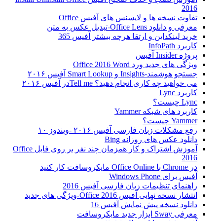
2016
تفاوت نسخه ها و لایسنس های آفیس Office
معرفی و دانلود Office Lens-تبدیل عکس به متن
خرید لینکداین و ارتقا هرچه بیشتر آفیس 365
کاربرد InfoPath
پروژه Insider آفیس
ویژگی های جدید ورد Office 2016 Word
جستجو هوشمند-Insights و Smart Lookup آفیس ۲۰۱۶
می خواهید چه کاری انجام دهید؟ Tell meدر آفیس ۲۰۱۶
کاربرد Lync
Lync چیست؟
کاربرد های شبکه Yammer
Yammer چیست؟
رفع مشکلات زبان فارسی آفیس ۲۰۱۶ -ویندوز ۱۰
دانلود عکس های روزانه Bing
آموزش اشتراک و کار همزمان چند نفر بر روی فایل Office
2016
در Chrome با Office Online مایکروسافت کار کنید
آفیس برای Windows Phone
راهنمای تنظیمات زبان فارسی آفیس 2016
انتشار نسخه نهایی آفیس Office 2016-ویژگی های جدید
دانلود نسخه پیش نمایش آفیس 16
معرفی Sway ابزار جدید مایکروسافت