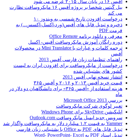
آفیس ۱۶ در پایان سال ۲۰۱۵ عرضه می شود
بیل گیتس شخصا بر پروژه آفیس ۱۶ مایکروسافت نظارت
می کند
درخواست افزودن تاریخ شمسی به ویندوز ۱۰
ذخیره و تبدیل فایل های آفیس(ورد-اکسل-اکسس...) به
فرمت PDF
معرفی و دانلود برنامه Office Remote
دوره رایگان آموزش مایکروسافت آفیس- اکسل
ترجمه کلمات و عبارات با Mini Translator در محصولات
آفیس
راهنمای تنظیمات زبان فارسی آفیس 2013
درخواست از مایکروسافت برای افزودن ایران به لیست
کشور های پشتیبانی شده
انتشار نسخه نهایی آفیس 2013
قیمت خرید آفیس ۲۰۱۳ و ۲۰۱۶ و آفیس ۳۶۵
هزینه استفاده از «آفیس ۳۶۵» برای دانشگاهیان دو دلار در
ماه
بررسي Microsoft Office 2013
تغییر لوگوی شرکت مایکروسافت
اپلیکیشن SkyDrive برای Windows Phone
سرویس جدید ایمیل مایکروسافت Outlook.com
Yammer به قیمت ۱.۲ میلیارد دلار به مایکروسافت واگذار شد
تبدیل فایل های PDF به Office با پشتیبانی زبان فارسی
تبدیل اسناد PDF به Word- PowerPoint- Excel