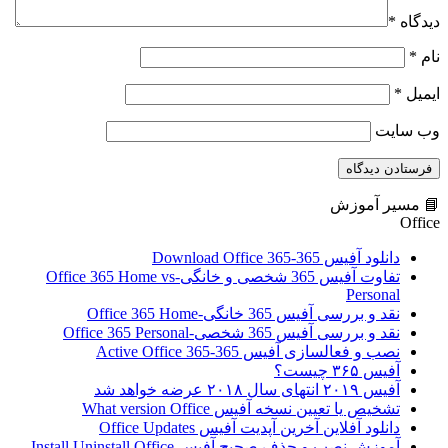
دیدگاه
*
نام
*
ایمیل
*
وب‌ سایت
📘 مسیر آموزش
Office
دانلود آفیس 365-Download Office 365
تفاوت آفیس 365 شخصی و خانگی-Office 365 Home vs
Personal
نقد و بررسی آفیس 365 خانگی-Office 365 Home
نقد و بررسی آفیس 365 شخصی-Office 365 Personal
نصب و فعالسازی آفیس 365-Active Office 365
آفیس ۳۶۵ چیست؟
آفیس ۲۰۱۹ انتهای سال ۲۰۱۸ عرضه خواهد شد
تشخیص یا تعیین نسخه آفیس What version Office
دانلود آفلاین آخرین آپدیت آفیس Office Updates
آموزش نصب و حذف صحیح آفیس Install Uninstall Office