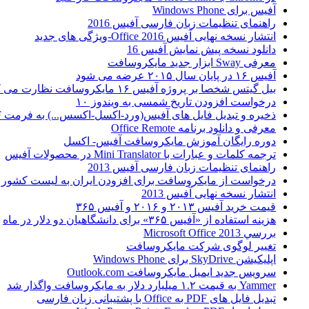
آفیس برای Windows Phone
راهنمای تنظیمات زبان فارسی آفیس 2016
انتشار نسخه نهایی آفیس Office 2016-ویژگی های جدید
دانلود نسخه پیش نمایش آفیس 16
معرفی Sway ابزار جدید مایکروسافت
آفیس ۱۶ در پایان سال ۲۰۱۵ عرضه می شود
بیل گیتس شخصا بر پروژه آفیس ۱۶ مایکروسافت نظارت می کند
درخواست افزودن تاریخ شمسی به ویندوز ۱۰
ذخیره و تبدیل فایل های آفیس(ورد-اکسل-اکسس...) به فرمت PDF
معرفی و دانلود برنامه Office Remote
دوره رایگان آموزش مایکروسافت آفیس- اکسل
ترجمه کلمات و عبارات با Mini Translator در محصولات آفیس
راهنمای تنظیمات زبان فارسی آفیس 2013
درخواست از مایکروسافت برای افزودن ایران به لیست کشور ه
انتشار نسخه نهایی آفیس 2013
قیمت خرید آفیس ۲۰۱۳ و ۲۰۱۶ و آفیس ۳۶۵
هزینه استفاده از «آفیس ۳۶۵» برای دانشگاهیان دو دلار در ماه
بررسي Microsoft Office 2013
تغییر لوگوی شرکت مایکروسافت
اپلیکیشن SkyDrive برای Windows Phone
سرویس جدید ایمیل مایکروسافت Outlook.com
Yammer به قیمت ۱.۲ میلیارد دلار به مایکروسافت واگذار شد
تبدیل فایل های PDF به Office با پشتیبانی زبان فارسی