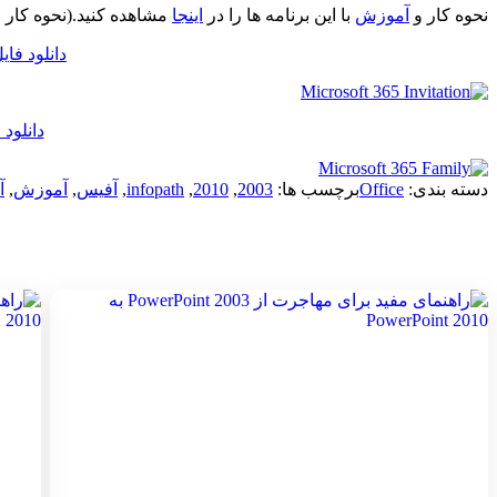
نحوه کار و
آموزش
با این برنامه ها را در
اینجا
مشاهده کنید.(نحوه کار 
دانلود فایل nfoPath 2010: Interactive menu to ribbon guide
دانلود فایل on reference workbook
دسته بندی:
Office
برچسب ها:
2003
,
2010
,
infopath
,
آفیس
,
آموزش
,
آم