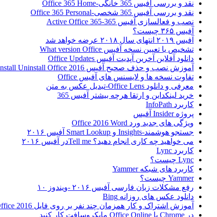
نقد و بررسی آفیس 365 خانگی-Office 365 Home
نقد و بررسی آفیس 365 شخصی-Office 365 Personal
نصب و فعالسازی آفیس 365-Active Office 365
آفیس ۳۶۵ چیست؟
آفیس ۲۰۱۹ انتهای سال ۲۰۱۸ عرضه خواهد شد
تشخیص یا تعیین نسخه آفیس What version Office
دانلود آفلاین آخرین آپدیت آفیس Office Updates
آموزش نصب و حذف صحیح آفیس Install Uninstall Office 2016
تفاوت نسخه ها و لایسنس های آفیس Office
معرفی و دانلود Office Lens-تبدیل عکس به متن
خرید لینکداین و ارتقا هرچه بیشتر آفیس 365
کاربرد InfoPath
پروژه Insider آفیس
ویژگی های جدید ورد Office 2016 Word
جستجو هوشمند-Insights و Smart Lookup آفیس ۲۰۱۶
می خواهید چه کاری انجام دهید؟ Tell meدر آفیس ۲۰۱۶
کاربرد Lync
Lync چیست؟
کاربرد های شبکه Yammer
Yammer چیست؟
رفع مشکلات زبان فارسی آفیس ۲۰۱۶ -ویندوز ۱۰
دانلود عکس های روزانه Bing
آموزش اشتراک و کار همزمان چند نفر بر روی فایل Office 2016
در Chrome با Office Online مایکروسافت کار کنید