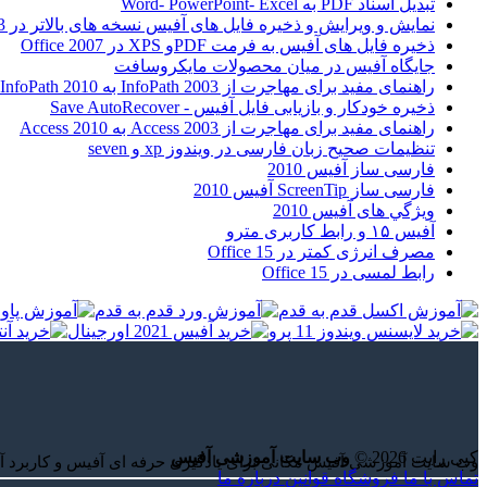
تبدیل اسناد PDF به Word- PowerPoint- Excel
نمایش و ویرایش و ذخیره فایل های آفیس نسخه های بالاتر در Office 2003
ذخیره فایل های آفیس به فرمت PDFو XPS در Office 2007
جایگاه آفیس در میان محصولات مایکروسافت
راهنمای مفید برای مهاجرت از InfoPath 2003 به InfoPath 2010
ذخیره خودکار و بازیابی فایل آفیس - Save AutoRecover
راهنمای مفید برای مهاجرت از Access 2003 به Access 2010
تنظیمات صحیح زبان فارسی در ویندوز xp و seven
فارسی ساز آفیس 2010
فارسی ساز ScreenTip آفیس 2010
ويژگي های آفيس 2010
آفیس ۱۵ و رابط کاربری مترو
مصرف انرژی کمتر در Office 15
رابط لمسی در Office 15
کپی رایت 2026 ©
وب سایت آموزشی آفیس
وب سایت آموزشی آفیس مکانی برای یادگیری حرفه ای آفیس و کاربرد آ
تماس با ما
فروشگاه
قوانین
درباره ما