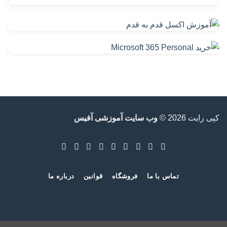
دانلود آفیس 365-Download Office 365
تفاوت آفیس 365 شخصی و خانگی-Office 365 Home vs
Personal
نقد و بررسی آفیس 365 خانگی-Office 365 Home
نقد و بررسی آفیس 365 شخصی-Office 365 Personal
نصب و فعالسازی آفیس 365-Active Office 365
آفیس ۳۶۵ چیست؟
کپی رایت 2026 ©
وب سایت آموزشی آفیس
آفیس ۲۰۱۹ انتهای سال ۲۰۱۸ عرضه خواهد شد
تشخیص یا تعیین نسخه آفیس What version Office
دانلود آفلاین آخرین آپدیت آفیس Office Updates
تماس با ما
فروشگاه
قوانین
درباره ما
آموزش نصب و حذف صحیح آفیس Install Uninstall Office
2016
تفاوت نسخه ها و لایسنس های آفیس Office