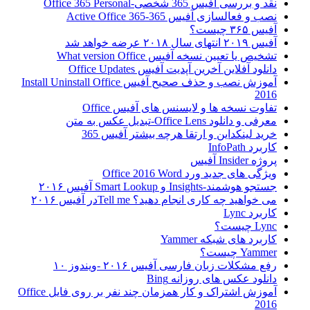
نقد و بررسی آفیس 365 شخصی-Office 365 Personal
نصب و فعالسازی آفیس 365-Active Office 365
آفیس ۳۶۵ چیست؟
آفیس ۲۰۱۹ انتهای سال ۲۰۱۸ عرضه خواهد شد
تشخیص یا تعیین نسخه آفیس What version Office
دانلود آفلاین آخرین آپدیت آفیس Office Updates
آموزش نصب و حذف صحیح آفیس Install Uninstall Office
2016
تفاوت نسخه ها و لایسنس های آفیس Office
معرفی و دانلود Office Lens-تبدیل عکس به متن
خرید لینکداین و ارتقا هرچه بیشتر آفیس 365
کاربرد InfoPath
پروژه Insider آفیس
ویژگی های جدید ورد Office 2016 Word
جستجو هوشمند-Insights و Smart Lookup آفیس ۲۰۱۶
می خواهید چه کاری انجام دهید؟ Tell meدر آفیس ۲۰۱۶
کاربرد Lync
Lync چیست؟
کاربرد های شبکه Yammer
Yammer چیست؟
رفع مشکلات زبان فارسی آفیس ۲۰۱۶ -ویندوز ۱۰
دانلود عکس های روزانه Bing
آموزش اشتراک و کار همزمان چند نفر بر روی فایل Office
2016