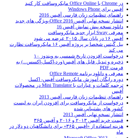
در Chrome با Office Online مایکروسافت کار کنید
آفیس برای Windows Phone
راهنمای تنظیمات زبان فارسی آفیس 2016
انتشار نسخه نهایی آفیس Office 2016-ویژگی های جدید
دانلود نسخه پیش نمایش آفیس 16
معرفی Sway ابزار جدید مایکروسافت
آفیس ۱۶ در پایان سال ۲۰۱۵ عرضه می شود
بیل گیتس شخصا بر پروژه آفیس ۱۶ مایکروسافت نظارت
می کند
درخواست افزودن تاریخ شمسی به ویندوز ۱۰
ذخیره و تبدیل فایل های آفیس(ورد-اکسل-اکسس...) به
فرمت PDF
معرفی و دانلود برنامه Office Remote
دوره رایگان آموزش مایکروسافت آفیس- اکسل
ترجمه کلمات و عبارات با Mini Translator در محصولات
آفیس
راهنمای تنظیمات زبان فارسی آفیس 2013
درخواست از مایکروسافت برای افزودن ایران به لیست
کشور های پشتیبانی شده
انتشار نسخه نهایی آفیس 2013
قیمت خرید آفیس ۲۰۱۳ و ۲۰۱۶ و آفیس ۳۶۵
هزینه استفاده از «آفیس ۳۶۵» برای دانشگاهیان دو دلار در
ماه
بررسي Microsoft Office 2013