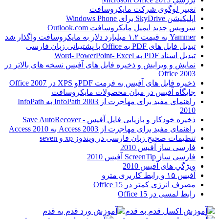
تغییر لوگوی شرکت مایکروسافت
اپلیکیشن SkyDrive برای Windows Phone
سرویس جدید ایمیل مایکروسافت Outlook.com
Yammer به قیمت ۱.۲ میلیارد دلار به مایکروسافت واگذار شد
تبدیل فایل های PDF به Office با پشتیبانی زبان فارسی
تبدیل اسناد PDF به Word- PowerPoint- Excel
نمایش و ویرایش و ذخیره فایل های آفیس نسخه های بالاتر در
Office 2003
ذخیره فایل های آفیس به فرمت PDFو XPS در Office 2007
جایگاه آفیس در میان محصولات مایکروسافت
راهنمای مفید برای مهاجرت از InfoPath 2003 به InfoPath
2010
ذخیره خودکار و بازیابی فایل آفیس - Save AutoRecover
راهنمای مفید برای مهاجرت از Access 2003 به Access 2010
تنظیمات صحیح زبان فارسی در ویندوز xp و seven
فارسی ساز آفیس 2010
فارسی ساز ScreenTip آفیس 2010
ويژگي های آفيس 2010
آفیس ۱۵ و رابط کاربری مترو
مصرف انرژی کمتر در Office 15
رابط لمسی در Office 15