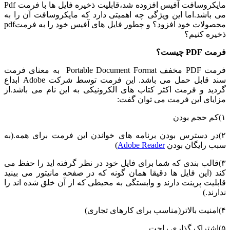
مایکروسافت آفیس افزوده شد،قابلیت ذخیره فایل ها با فرمت Pdf
می باشد.اما این ویژگی چه اهمیتی دارد که مایکروسافت آن را به
محصولات خود افزود؟ و چطور فایل های آفیس خود را به فرمتpdf
ذخیره کنیم؟
فرمت PDF چیست؟
فرمت PDF مخفف Portable Document Format به معنای فرمت
سند قابل حمل می باشد. این فرمت توسط شرکت Adobe ابداع
گردید و فرمت اکثر کتاب های الکرونیکی به این نام می باشد.از
مزایای این فرمت می توان گفت:
۱)کم حجم بودن
۲)در دسترس بودن برنامه های خواندن این فرمت برای همه.(به
سبب رایگان بودن
Adobe Reader
)
۳)قالب بندی که شما برای فایل خود در نظر گرفته اید را حفظ می
کند (این فایل ها دقیقا همان گونه که در صفحه مانیتور می بینید
قابلیت پرینت دارند و وابستگی به محیطی که از آن خلق شده اند را
ندارند.)
۴)امنیت بالاتر(مناسب برای کارهای تجاری)
۵)اشتراک گذاری راحت