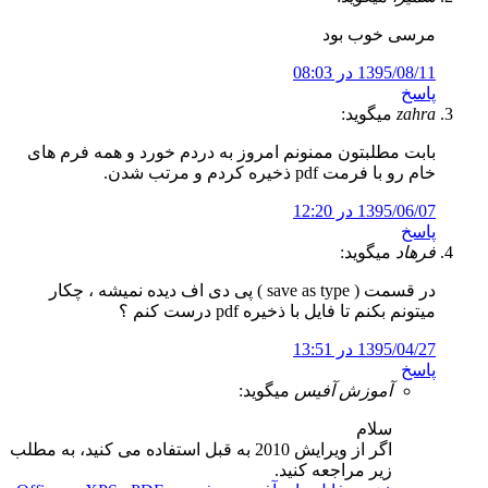
مرسی خوب بود
1395/08/11 در 08:03
پاسخ
zahra
میگوید:
بابت مطلبتون ممنونم امروز به دردم خورد و همه فرم های
خام رو با فرمت pdf ذخیره کردم و مرتب شدن.
1395/06/07 در 12:20
پاسخ
فرهاد
میگوید:
در قسمت ( save as type ) پی دی اف دیده نمیشه ، چکار
میتونم بکنم تا فایل با ذخیره pdf درست کنم ؟
1395/04/27 در 13:51
پاسخ
آموزش آفیس
میگوید:
سلام
اگر از ویرایش 2010 به قبل استفاده می کنید، به مطلب
زیر مراجعه کنید.