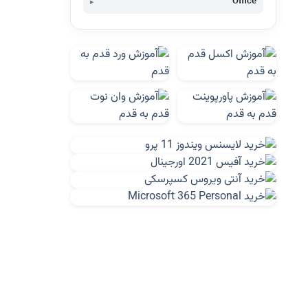
Office
دانلود آفیس 365-Download Office 365
تفاوت آفیس 365 شخصی و خانگی-Office
365 Home vs Personal
نقد و بررسی آفیس 365 خانگی-Office 365
Home
نقد و بررسی آفیس 365 شخصی-Office 365
Personal
نصب و فعالسازی آفیس 365-Active Office
365
آفیس ۳۶۵ چیست؟
آفیس ۲۰۱۹ انتهای سال ۲۰۱۸ عرضه خواهد شد
تشخیص یا تعیین نسخه آفیس What version
Office
دانلود آفلاین آخرین آپدیت آفیس Office
Updates
آموزش نصب و حذف صحیح آفیس Install