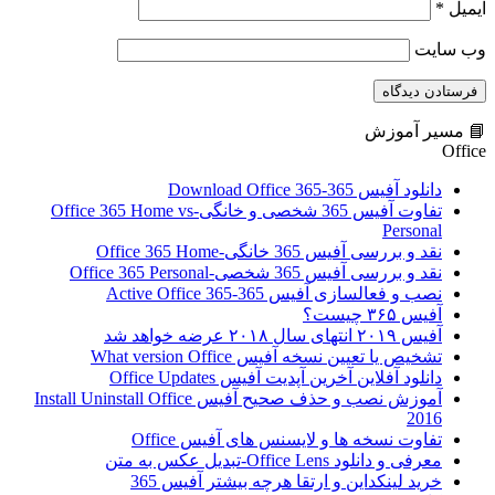
ایمیل
*
وب‌ سایت
📘 مسیر آموزش
Office
دانلود آفیس 365-Download Office 365
تفاوت آفیس 365 شخصی و خانگی-Office 365 Home vs
Personal
نقد و بررسی آفیس 365 خانگی-Office 365 Home
نقد و بررسی آفیس 365 شخصی-Office 365 Personal
نصب و فعالسازی آفیس 365-Active Office 365
آفیس ۳۶۵ چیست؟
آفیس ۲۰۱۹ انتهای سال ۲۰۱۸ عرضه خواهد شد
تشخیص یا تعیین نسخه آفیس What version Office
دانلود آفلاین آخرین آپدیت آفیس Office Updates
آموزش نصب و حذف صحیح آفیس Install Uninstall Office
2016
تفاوت نسخه ها و لایسنس های آفیس Office
معرفی و دانلود Office Lens-تبدیل عکس به متن
خرید لینکداین و ارتقا هرچه بیشتر آفیس 365