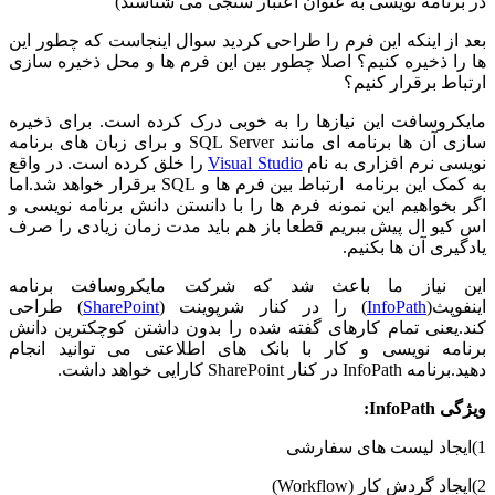
در برنامه نویسی به عنوان اعتبار سنجی می شناسند)
بعد از اینکه این فرم را طراحی کردید سوال اینجاست که چطور این
ها را ذخیره کنیم؟ اصلا چطور بین این فرم ها و محل ذخیره سازی
ارتباط برقرار کنیم؟
مایکروسافت این نیازها را به خوبی درک کرده است. برای ذخیره
سازی آن ها برنامه ای مانند SQL Server و برای زبان های برنامه
نویسی نرم افزاری به نام
Visual Studio
را خلق کرده است. در واقع
به کمک این برنامه ارتباط بین فرم ها و SQL برقرار خواهد شد.اما
اگر بخواهیم این نمونه فرم ها را با دانستن دانش برنامه نویسی و
اس کیو ال پیش ببریم قطعا باز هم باید مدت زمان زیادی را صرف
یادگیری آن ها بکنیم.
این نیاز ما باعث شد که شرکت مایکروسافت برنامه
اینفوپث(
InfoPath
) را در کنار شرپوینت (
SharePoint
) طراحی
کند.یعنی تمام کارهای گفته شده را بدون داشتن کوچکترین دانش
برنامه نویسی و کار با بانک های اطلاعتی می توانید انجام
دهید.برنامه InfoPath در کنار SharePoint کارایی خواهد داشت.
ویژگی InfoPath:
1)ایجاد لیست های سفارشی
2)ایجاد گردش کار (Workflow)