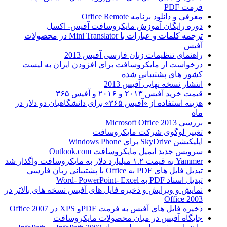
فرمت PDF
معرفی و دانلود برنامه Office Remote
دوره رایگان آموزش مایکروسافت آفیس- اکسل
ترجمه کلمات و عبارات با Mini Translator در محصولات
آفیس
راهنمای تنظیمات زبان فارسی آفیس 2013
درخواست از مایکروسافت برای افزودن ایران به لیست
کشور های پشتیبانی شده
انتشار نسخه نهایی آفیس 2013
قیمت خرید آفیس ۲۰۱۳ و ۲۰۱۶ و آفیس ۳۶۵
هزینه استفاده از «آفیس ۳۶۵» برای دانشگاهیان دو دلار در
ماه
بررسي Microsoft Office 2013
تغییر لوگوی شرکت مایکروسافت
اپلیکیشن SkyDrive برای Windows Phone
سرویس جدید ایمیل مایکروسافت Outlook.com
Yammer به قیمت ۱.۲ میلیارد دلار به مایکروسافت واگذار شد
تبدیل فایل های PDF به Office با پشتیبانی زبان فارسی
تبدیل اسناد PDF به Word- PowerPoint- Excel
نمایش و ویرایش و ذخیره فایل های آفیس نسخه های بالاتر در
Office 2003
ذخیره فایل های آفیس به فرمت PDFو XPS در Office 2007
جایگاه آفیس در میان محصولات مایکروسافت