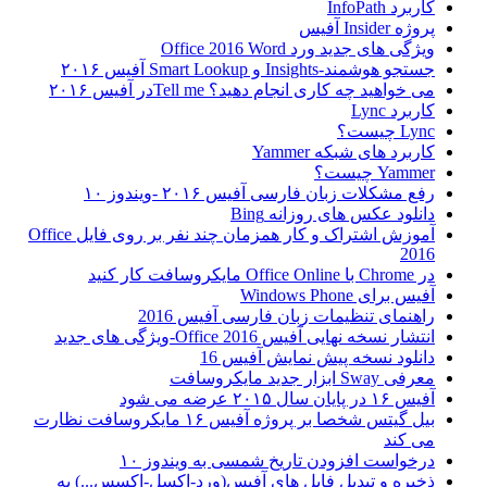
کاربرد InfoPath
پروژه Insider آفیس
ویژگی های جدید ورد Office 2016 Word
جستجو هوشمند-Insights و Smart Lookup آفیس ۲۰۱۶
می خواهید چه کاری انجام دهید؟ Tell meدر آفیس ۲۰۱۶
کاربرد Lync
Lync چیست؟
کاربرد های شبکه Yammer
Yammer چیست؟
رفع مشکلات زبان فارسی آفیس ۲۰۱۶ -ویندوز ۱۰
دانلود عکس های روزانه Bing
آموزش اشتراک و کار همزمان چند نفر بر روی فایل Office
2016
در Chrome با Office Online مایکروسافت کار کنید
آفیس برای Windows Phone
راهنمای تنظیمات زبان فارسی آفیس 2016
انتشار نسخه نهایی آفیس Office 2016-ویژگی های جدید
دانلود نسخه پیش نمایش آفیس 16
معرفی Sway ابزار جدید مایکروسافت
آفیس ۱۶ در پایان سال ۲۰۱۵ عرضه می شود
بیل گیتس شخصا بر پروژه آفیس ۱۶ مایکروسافت نظارت
می کند
درخواست افزودن تاریخ شمسی به ویندوز ۱۰
ذخیره و تبدیل فایل های آفیس(ورد-اکسل-اکسس...) به