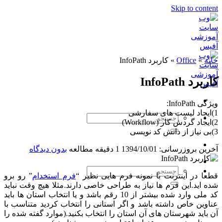
Skip to content
خانه
»
Office
»
کاربرد InfoPath
کاربرد InfoPath
ویژگی InfoPath:
1)ایجاد لیست های سفارشی
2)ایجاد گردش کار (Workflow)
3)بی نیاز از دانش کد نویسی
آخرین بروزرسانی: 1394/10/01
1 دقیقه مطالعه
بدون دیدگاه
قطعا در اینترنت با نمونه فرم هایی نظیر “
فرم استخدام
” رو برو
شده اید.این فرم ها نیاز به طراحی خاصی دارند.مثلا هیچ وقت نباید
کد ملی وارد شده بیشتر از 10 رقم باشد و یا انتخاب استان ها باید
عناوین خاص داشته باشد و اگر استانی را انتخاب کردید متناسب با
آن باید شهرستان های آن استان را انتخاب بکنید.(موارد گفته شده را