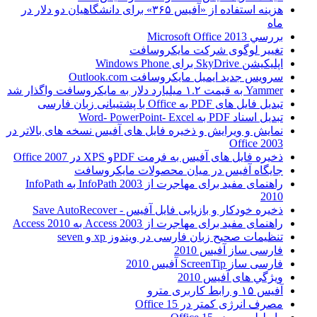
هزینه استفاده از «آفیس ۳۶۵» برای دانشگاهیان دو دلار در
ماه
بررسي Microsoft Office 2013
تغییر لوگوی شرکت مایکروسافت
اپلیکیشن SkyDrive برای Windows Phone
سرویس جدید ایمیل مایکروسافت Outlook.com
Yammer به قیمت ۱.۲ میلیارد دلار به مایکروسافت واگذار شد
تبدیل فایل های PDF به Office با پشتیبانی زبان فارسی
تبدیل اسناد PDF به Word- PowerPoint- Excel
نمایش و ویرایش و ذخیره فایل های آفیس نسخه های بالاتر در
Office 2003
ذخیره فایل های آفیس به فرمت PDFو XPS در Office 2007
جایگاه آفیس در میان محصولات مایکروسافت
راهنمای مفید برای مهاجرت از InfoPath 2003 به InfoPath
2010
ذخیره خودکار و بازیابی فایل آفیس - Save AutoRecover
راهنمای مفید برای مهاجرت از Access 2003 به Access 2010
تنظیمات صحیح زبان فارسی در ویندوز xp و seven
فارسی ساز آفیس 2010
فارسی ساز ScreenTip آفیس 2010
ويژگي های آفيس 2010
آفیس ۱۵ و رابط کاربری مترو
مصرف انرژی کمتر در Office 15