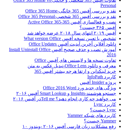
تفاوت آفیس 365 شخصی و خانگی-Office 365 Home vs
Personal
نقد و بررسی آفیس 365 خانگی-Office 365 Home
نقد و بررسی آفیس 365 شخصی-Office 365 Personal
نصب و فعالسازی آفیس 365-Active Office 365
آفیس ۳۶۵ چیست؟
آفیس ۲۰۱۹ انتهای سال ۲۰۱۸ عرضه خواهد شد
تشخیص یا تعیین نسخه آفیس What version Office
دانلود آفلاین آخرین آپدیت آفیس Office Updates
آموزش نصب و حذف صحیح آفیس Install Uninstall Office
2016
تفاوت نسخه ها و لایسنس های آفیس Office
معرفی و دانلود Office Lens-تبدیل عکس به متن
خرید لینکداین و ارتقا هرچه بیشتر آفیس 365
کاربرد InfoPath
پروژه Insider آفیس
ویژگی های جدید ورد Office 2016 Word
جستجو هوشمند-Insights و Smart Lookup آفیس ۲۰۱۶
می خواهید چه کاری انجام دهید؟ Tell meدر آفیس ۲۰۱۶
کاربرد Lync
Lync چیست؟
کاربرد های شبکه Yammer
Yammer چیست؟
رفع مشکلات زبان فارسی آفیس ۲۰۱۶ -ویندوز ۱۰