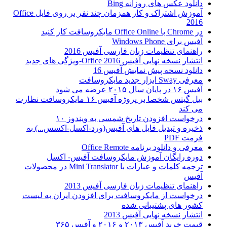
دانلود عکس های روزانه Bing
آموزش اشتراک و کار همزمان چند نفر بر روی فایل Office
2016
در Chrome با Office Online مایکروسافت کار کنید
آفیس برای Windows Phone
راهنمای تنظیمات زبان فارسی آفیس 2016
انتشار نسخه نهایی آفیس Office 2016-ویژگی های جدید
دانلود نسخه پیش نمایش آفیس 16
معرفی Sway ابزار جدید مایکروسافت
آفیس ۱۶ در پایان سال ۲۰۱۵ عرضه می شود
بیل گیتس شخصا بر پروژه آفیس ۱۶ مایکروسافت نظارت
می کند
درخواست افزودن تاریخ شمسی به ویندوز ۱۰
ذخیره و تبدیل فایل های آفیس(ورد-اکسل-اکسس...) به
فرمت PDF
معرفی و دانلود برنامه Office Remote
دوره رایگان آموزش مایکروسافت آفیس- اکسل
ترجمه کلمات و عبارات با Mini Translator در محصولات
آفیس
راهنمای تنظیمات زبان فارسی آفیس 2013
درخواست از مایکروسافت برای افزودن ایران به لیست
کشور های پشتیبانی شده
انتشار نسخه نهایی آفیس 2013
قیمت خرید آفیس ۲۰۱۳ و ۲۰۱۶ و آفیس ۳۶۵