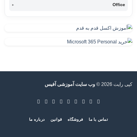
Office
دانلود آفیس 365-Download Office 365
تفاوت آفیس 365 شخصی و خانگی-Office 365 Home vs
Personal
نقد و بررسی آفیس 365 خانگی-Office 365 Home
نقد و بررسی آفیس 365 شخصی-Office 365 Personal
نصب و فعالسازی آفیس 365-Active Office 365
آفیس ۳۶۵ چیست؟
کپی رایت 2026 ©
وب سایت آموزشی آفیس
آفیس ۲۰۱۹ انتهای سال ۲۰۱۸ عرضه خواهد شد
تشخیص یا تعیین نسخه آفیس What version Office
دانلود آفلاین آخرین آپدیت آفیس Office Updates
تماس با ما
فروشگاه
قوانین
درباره ما
آموزش نصب و حذف صحیح آفیس Install Uninstall Office
2016