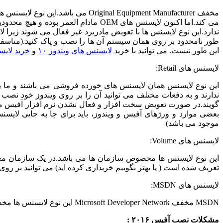
مخفف inal Equipment Manufacturer
می کند.اما اکنون لایسنس های OEM ماد
ندارد.این نوع لایسنس ها با تعویض مادربرد غیر فعال می شوند زیرا
طور نامحدود بر روی همان سیستم آن ها را نصب و پاک کنید.(متاسفان
این طور نیست. می توانید با خرید
لایسنس های ویندوز ۱۰
و
خرید لایسن
لایسنس های Retail:
این نوع لایسنس همان لایسنس های خورده فروشی می باشند و ما به
بعضی موارد و ورژهای آفیس و ویندوز، باید برای جا به جایی لایسنس حداقل ۹۰ روز گذشته باشد.(هم اکنون
موجود می باشد)
لایسنس های Volume:
تعریف شده است ( یا بهتر بگوییم خریداری کرده اید) می توانید بر روی سیست
لایسنس های MSDN:
MSDN مخفف
Microsoft Developer Network
این نوع لایسنس ها مخ
مشکلات نصب آفیس ۲۰۱۶ :