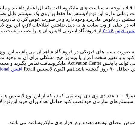
Orig می باشد.این نوع لایسنس ها قبلا با توجه به سیاست های مایکروسافت یکسال اعتبا
ام العمر بوده و هیچ محدودیت زمانی ندارند.این نوع لایسنس ها فقط بر روی یک سیست
 لایسنس در بایوس مادربرد وجود دارد و در صورت عوض کردن مادربرد،ا
ه در خیلی از وب سایت ها به دلیل نداشتن اطلاعات لازم، این نوع لا
س آفیس ۲۰۱۶
از فروشگاه اینترنتی آفیس، آن ها را نصب و تست نمای
 صورت بسته های فیزیکی در فروشگاه شاهد آن می باشیم.این نوع ل
گویند.در صورت تعویض سخت افزار و فعال نشدن نرم افزار آفیس می توانید با 
 لایسنس Retail
آفیس Office 2016 Professional
این نوع لایسنس ها مخصوص سازمان ها می باشد.در یک سازمان معمولا ۱۰۰ عدد دی وی دی تهیه نمی کن
م های سازمان خود نصب کنید.حداقل تعداد برای خرید این نوع لایسنس ها ۵ عد
صوص اعضای توسعه دهنده نرم افزار های مایکروسافت می باشد.