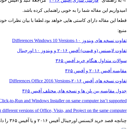
۳- به راهنمای “
فارسی سازی آفیس ۲۰۱۶
” مراجعه کنید و آفیس خود 
امیدواریم این مقاله شما را به خوبی راهنمایی کرده باشد.
قطعا این مقاله دارای کاستی هایی خواهد بود.لطفا با بیان نظرات خود م
منبع:
تفاوت نسخه های ویندوز ۱۰-Differences Windows 10 Versions
تفاوت لایسنس (و قیمت) آفیس ۲۰۱۶ و ویندوز ۱۰ اورجینال
سوالات متداول هنگام خرید آفیس ۳۶۵
مقایسه آفیس ۲۰۱۶ و آفیس ۳۶۵
تفاوت نسخه های آفیس ۲۰۱۶-Differences Office 2016 Versions
جدول مقایسه بین پلن ها و نسخه های مختلف آفیس ۳۶۵
 Click-to-Run and Windows Installer on same computer isn’t supported
g different versions of Office, Visio, and Project on the same computer
چنانچه قصد خرید لایسنس اورجینال آفیس ۲۰۱۶ و یا آفیس ۳۶۵ را دارید، ما این امکان را فراهم کرده ایم تا آن را از فروشگاه آفیس تهیه نمایید: