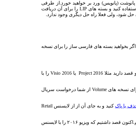
اعداد خودکار در پانوشت (پانویس) ورد بر خواهید خورد.از طرفی
دسترسی به بسته های LIP برای فارسی زبانان به صورت مستقیم مانند نسخه های قبلی آفیس وجود ندارد.حتی اگر از نسخه های اصلی استفاده کنید و بسته های LIP را برای آن دریافت
حل شود، ولی فعلا راه حل دیگری وجود ندارد.
 نمی شوید.اما اگر بخواهید بسته های فارسی ساز را برای نسخه
پیغام Click-to-Run را در یک حالت دیگر مشاهده خواهید کرد.وقتی مجموعه Office Professional 2016 را با لایسنس Retail نصب کرده اید، و قصد دارید مثلا Project 2016 یا Visio 2016 را با
اگر از نسخه های اورجینال استفاده می کنید، در هر دو لایسنس Volume و Retail می توانید از بسته های فارسی ساز استفاده کنید.(البته برای نسخه های Volume از شما درخواست سریال
ذف یا پاک
کنید و به جای آن از از لایسنس Retail
به عنوان مثال همان طور که در تصویر زیر می بینید، ما آفیس ۲۰۱۶ و پراجکت ۲۰۱۶ را با لایسنس Retail بر روی سیستم خود نصب کرده ایم.اکنون قصد داشتیم که ویزیو ۲۰۱۶ را با لایسنس