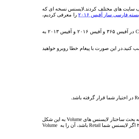
.بسیاری از کاربران بلافاصله اقدام به نصب آفیس ۲۰۱۶ از وب سایت های مختلف کردند.لایسنس نسخه ای که
سته فارسی ساز آفیس ۲۰۱۶
را معرفی کردیم،
آفیس ۲۰۱۶ با دو حالت Click-to-Run و Windows Installer (MSI) قابلیت نصب بر روی سیستم شما را دارا می باشد. تکنولوژی Click-to-Run در آفیس ۳۶۵ و آفیس ۲۰۱۶ و آفیس ۲۰۱۳ به
ا آفیس ۲۰۱۶ را با حالت Click-to-Run نصب کرده اید، نمی توانید فرضا Visio 2016 را در کنار آن با حالت Windows Installer نصب کنید.در این صورت با پیغام خطا روبرو خواهید
این موضع برای کشور ما بیشتر مطرح می باشد.زیرا کرک کردن نسخه های Volume برای هکر ها راحتر می باشد (این بحث امنیتی نیست.بلکه بحث ساختار لایسنس های Volume به این شکل
است) و به همین علت اکثر کرک های ارائه شده برای لایسنس های Volume می باشد و اگر دقت کرده باشید بعضی از کرک های آفیس ۲۰۱۶ اگر لایسنس شما Retail باشد، آن را به Volume