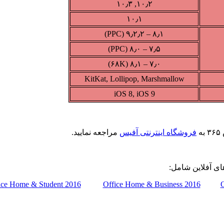
۱۰٫۲, ۱۰٫۳
۱۰٫۱
۸٫۱ – ۹٫۲٫۲ (PPC)
۷٫۵ – ۸٫۰ (PPC)
۷٫۰ – ۸٫۱ (۶۸K)
KitKat, Lollipop, Marshmallow
iOS 8, iOS 9
فروشگاه اینترنتی آفیس
مراجعه نمایید.
ice Home & Student 2016
Office Home & Business 2016
O