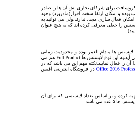
ر داشتند.و مایکروسافت برای شرکای تجاری اش آن ها را صادر
م قابل نصب بوده و امکان ارتقا سخت افزار(مادربرد) وجود
مکان فعال سازی مجدد ندارند.ولی می توانید به
یسنس را جعلی معرفی کرده اند که به هیچ عنوان
ید)
ایسنس ها مادام العمر بوده و محدودیت زمانی
ندارند و به دفعات مختلف می توانید آن را بر روی ویندوز خود نصب کنید و با تغییر سخت افزار یا ویندوز هیچ مشکلی برای آن به وجود نمی آید.به این نوع لایسنس ها Full Product هم می
بخش Activation Center مایکروسافت تماس بگیرید و مجددا آن را فعال نمایید.نکته مهم این می باشد که در
در فروشگاه اینترنتی آفیس
ند.بلکه از این نوع لایسنس ها تهیه کرده و بر اساس تعداد لایسنسی که برای آن
د می باشد.