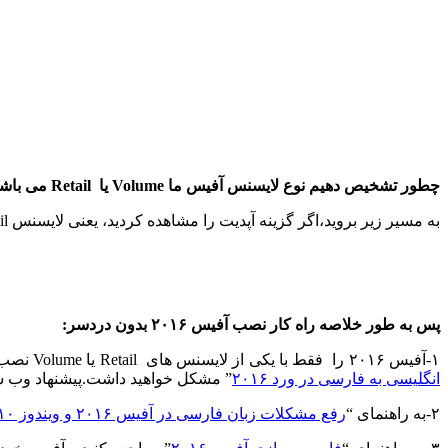
چطور تشخیص دهیم نوع لایسنس آفیس ما Volume یا Retail می باشد؟
به مسیر زیر بروید،اگر گزینه آپدیت را مشاهده کردید، یعنی لایسنس Retail بر روی ویندوز شما نصب می باشد.اگر مشاهده نکردید یعنی لایسنس Volume بر روی سیستم شما نصب می باشد.
پس به طور خلاصه راه کار نصب آفیس ۲۰۱۶ بدون دردسر:
۱-آفیس ۲۰۱۶ را فقط با یکی از لایسنس های Retail یا Volume نصب کنید. و حتما آخرین آپدیت آن را دریافت کنید.زیرا اگر از ویرایش های اولیه استفاده کنید، به عنوان مثال با “
انگلیسی به فارسی در ورد ۲۰۱۶
” مشکل خواهید داشت.پیشنهاد وب سایت آموز
۲-به راهنمای “
رفع مشکلات زبان فارسی در آفیس ۲۰۱۶ و ویندوز ۱۰