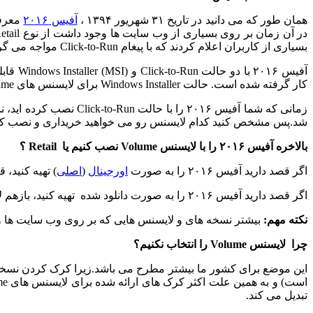
همان طور که می دانید در تاریخ ۳۱ شهریور ۱۳۹۴ ،
آفیس ۲۰۱۶
در آن زمان بر روی بسیاری از وب سایت ها وجود داشت از نوع Retail بود. مدتی بعد لایسنس های Volume برای دانلود عرضه گردید. وقتی
بسیاری از کاربران اعلام کردند که با پیغام Click-to-Run مواجه می گردند.
کار گرفته شده است. حالت Windows Installer برای لایسنس های Volume به کار گفته شده است.
شد.پس مشخص کنید کدام لایسنس رو می خواهید خریداری و نصب کنی
بالاخره آفیس ۲۰۱۶ را با لایسنس Volume نصب کنیم یا Retail ؟
اگر قصد دارید آفیس ۲۰۱۶ را به صورت
اورجینال
(
اصلی
) تهیه کنید، قطعا لایسن
اگر قصد دارید آفیس ۲۰۱۶ را به صورت دانلود شده تهیه کنید، بازهم لایسنس Retail را انتخاب کنید!!!
نکته مهم:
بیشتر نسخه های و لایسنس هایی که بر روی وب سایت ها وجود دارد، نسخه Volume می باشد. پس حتما دقت نمایید که نسخه tail
چرا لایسنس Volume را انتخاب نکنیم؟
تبدیل می کند.