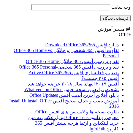
وب‌ سایت
📘 مسیر آموزش
Office
دانلود آفیس 365-Download Office 365
تفاوت آفیس 365 شخصی و خانگی-Office 365 Home vs
Personal
نقد و بررسی آفیس 365 خانگی-Office 365 Home
نقد و بررسی آفیس 365 شخصی-Office 365 Personal
نصب و فعالسازی آفیس 365-Active Office 365
آفیس ۳۶۵ چیست؟
آفیس ۲۰۱۹ انتهای سال ۲۰۱۸ عرضه خواهد شد
تشخیص یا تعیین نسخه آفیس What version Office
دانلود آفلاین آخرین آپدیت آفیس Office Updates
آموزش نصب و حذف صحیح آفیس Install Uninstall Office
2016
تفاوت نسخه ها و لایسنس های آفیس Office
معرفی و دانلود Office Lens-تبدیل عکس به متن
خرید لینکداین و ارتقا هرچه بیشتر آفیس 365
کاربرد InfoPath