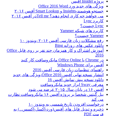
پروژه Insider آفیس
ویژگی های جدید ورد Office 2016 Word
جستجو هوشمند-Insights و Smart Lookup آفیس ۲۰۱۶
می خواهید چه کاری انجام دهید؟ Tell meدر آفیس ۲۰۱۶
کاربرد Lync
Lync چیست؟
کاربرد های شبکه Yammer
Yammer چیست؟
رفع مشکلات زبان فارسی آفیس ۲۰۱۶ -ویندوز ۱۰
دانلود عکس های روزانه Bing
آموزش اشتراک و کار همزمان چند نفر بر روی فایل Office
2016
در Chrome با Office Online مایکروسافت کار کنید
آفیس برای Windows Phone
راهنمای تنظیمات زبان فارسی آفیس 2016
انتشار نسخه نهایی آفیس Office 2016-ویژگی های جدید
دانلود نسخه پیش نمایش آفیس 16
معرفی Sway ابزار جدید مایکروسافت
آفیس ۱۶ در پایان سال ۲۰۱۵ عرضه می شود
بیل گیتس شخصا بر پروژه آفیس ۱۶ مایکروسافت نظارت
می کند
درخواست افزودن تاریخ شمسی به ویندوز ۱۰
ذخیره و تبدیل فایل های آفیس(ورد-اکسل-اکسس...) به
فرمت PDF