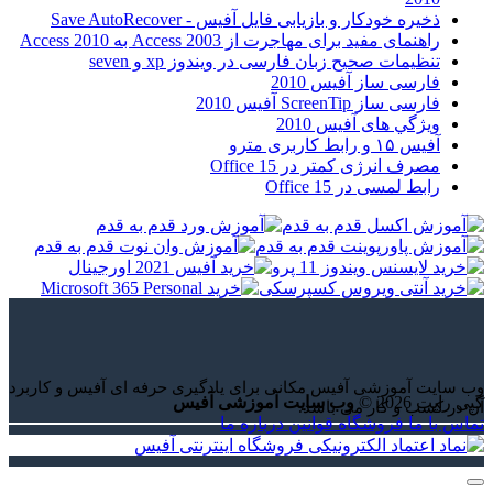
ذخیره خودکار و بازیابی فایل آفیس - Save AutoRecover
راهنمای مفید برای مهاجرت از Access 2003 به Access 2010
تنظیمات صحیح زبان فارسی در ویندوز xp و seven
فارسی ساز آفیس 2010
فارسی ساز ScreenTip آفیس 2010
ويژگي های آفيس 2010
آفیس ۱۵ و رابط کاربری مترو
مصرف انرژی کمتر در Office 15
رابط لمسی در Office 15
وب سایت آموزشی آفیس مکانی برای یادگیری حرفه ای آفیس و کاربرد
کپی رایت 2026 ©
وب سایت آموزشی آفیس
آن در کسب و کار می باشد.
تماس با ما
فروشگاه
قوانین
درباره ما