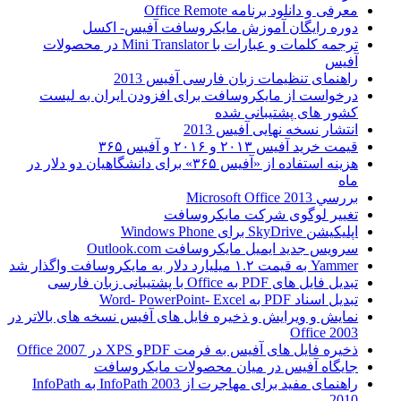
معرفی و دانلود برنامه Office Remote
دوره رایگان آموزش مایکروسافت آفیس- اکسل
ترجمه کلمات و عبارات با Mini Translator در محصولات
آفیس
راهنمای تنظیمات زبان فارسی آفیس 2013
درخواست از مایکروسافت برای افزودن ایران به لیست
کشور های پشتیبانی شده
انتشار نسخه نهایی آفیس 2013
قیمت خرید آفیس ۲۰۱۳ و ۲۰۱۶ و آفیس ۳۶۵
هزینه استفاده از «آفیس ۳۶۵» برای دانشگاهیان دو دلار در
ماه
بررسي Microsoft Office 2013
تغییر لوگوی شرکت مایکروسافت
اپلیکیشن SkyDrive برای Windows Phone
سرویس جدید ایمیل مایکروسافت Outlook.com
Yammer به قیمت ۱.۲ میلیارد دلار به مایکروسافت واگذار شد
تبدیل فایل های PDF به Office با پشتیبانی زبان فارسی
تبدیل اسناد PDF به Word- PowerPoint- Excel
نمایش و ویرایش و ذخیره فایل های آفیس نسخه های بالاتر در
Office 2003
ذخیره فایل های آفیس به فرمت PDFو XPS در Office 2007
جایگاه آفیس در میان محصولات مایکروسافت
راهنمای مفید برای مهاجرت از InfoPath 2003 به InfoPath
2010