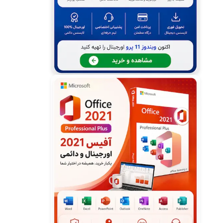
تبدیل دستخط به متن در وان نوت
ایجاد جدول در وان نوت
تغییر پس زمینه وان نوت
پرینت یادداشت وان نوت
انتخاب قالب پیش فرض وان نوت
آموزش کار با قالب های وان نوت
ساخت قالب اختصاصی در وان نوت
برچسب گذاری یادداشت وان نوت
جستجو یادداشت وان نوت
یادداشت لینک شده وان نوت
کاربرد انواع نما در وان نوت
وان نوت چیست؟ - What's OneNote
کلید های میانبر در وان نوت - Keyboard
shortcuts in OneNote