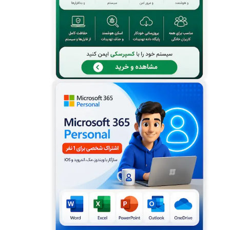
ایجاد یادداشت در صفحات وان نوت
ایجاد صفحات و زیر صفحات در وان نوت
ایجاد بخش در وان نوت - Add Sections
ساخت دفترچه یادداشت وان نوت
تغییر ویژگی های فایل وان نوت
معرفی منو ها و رابط کاربری وان نوت
دانلود و حذف وان نوت در آفیس 365 و 2019
خارج کردن متن عکس در وان نوت - Picture to
Text OneNote
حل معادلات تایپی و دست نویس در وان نوت
بروز رسانی بزرگ در وان نوت - Onenote OCR
افزودن وان نوت به فایرفاکس و کروم - Add
Onenote Chrome Firefox
استفاده از Onenote به عنوان ابزار جعبه لایتنر
برای یادگیری زبان انگلیسی