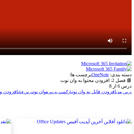
دسته بندی:
OneNote
برچسب ها:
📘 فصل 2: افزودن محتوا به وان نوت
درس 6 از 8
افزودن فایل به وان نوت
وان نوت
افزودن وی
درس بعدی
بازگشت به دوره
درس قبلی